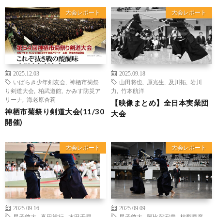
大会レポート
大会レポート
2025.12.03
2025.09.18
いばらき少年剣友会
,
神栖市菊祭
山田将也
,
原光生
,
及川拓
,
岩川
り剣道大会
,
柏武道館
,
かみす防災ア
力
,
竹本航洋
リーナ
,
海老原杏莉
【映像まとめ】全日本実業団
神栖市菊祭り剣道大会(11/30
大会
開催)
大会レポート
大会レポート
2025.09.16
2025.09.09
星子啓太
,
真田裕行
,
水田千尋
,
星子啓太
,
阿比留宏貴
,
椋梨昂竜
,