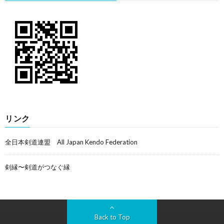
リンク
全日本剣道連盟 All Japan Kendo Federation
剣縁〜剣道がつなぐ縁
Back to Top