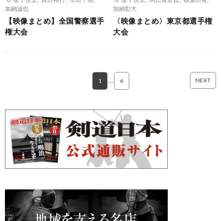
加納誠也
加納彰大
【映像まとめ】全国警察選手
〈映像まとめ〉東京都選手権
権大会
大会
NEXT
1
…
6