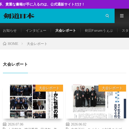
籍が手に入るのは、公式通販サイトだけ！
お知らせ
インタビュー
大会レポート
剣日Forumうぇぶ
スタ
大会レポート
HOME
大会レポート
大会レポート
大会レポート
2026.07.06
2026.06.02