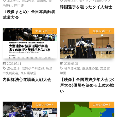
上北靭也
,
渡辺秀男
,
田邊勉
,
美
志井正行
,
タイランド剣道クラブ
馬勝行
,
関口啓一
韓国選手を破ったタイ人剣士
〈映像まとめ〉全日本高齢者
武道大会
大会レポート
大会レポート
2026.05.11
2026.03.31
洗心道場
,
若舞少年剣道部
,
昭島
福岡如水館
,
解脱錬心館
,
志道館
中央剣友会
,
東レ居敬堂
学園
内田杯洗心道場新人戦大会
【映像】全国選抜少年大会(水
戸大会)優勝を決める上位の戦
い
大会レポート
大会レポート