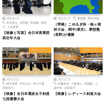
2026.03.10
2026.01.27
夢想塾
,
関中学校
宮本貴之
,
谷秀俊
,
田邊勉
,
神埼
［寄稿］こゆるぎ杯・袖ヶ浦
力
,
立花貴賢
杯大会、関中(東京)、夢想塾
【映像と写真】全日本実業団
(長野)が優勝
高壮年大会
大会レポート
大会レポート
2025.12.21
2025.12.11
緒方有希
,
竹本まゆ
,
村山千夏
,
近藤美洸
,
小薬美心
,
四誠館
,
小
有島佳代
薬叶和
,
石田葉子
【映像】全日本選抜女子剣道
【映像】レディース剣道大会
七段優勝大会