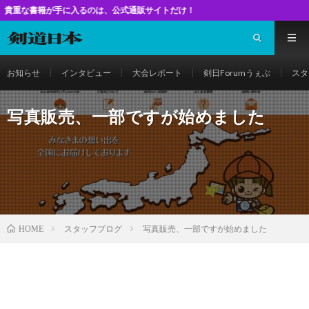
手に入るのは、公式通販サイトだけ！
お知らせ
インタビュー
大会レポート
剣日Forumうぇぶ
スタ
写真販売、一部ですが始めました
スタッフブログ
写真販売、一部ですが始めました
HOME