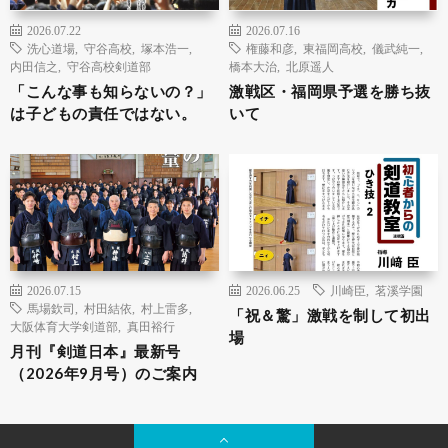
2026.07.22
2026.07.16
洗心道場
,
守谷高校
,
塚本浩一
,
権藤和彦
,
東福岡高校
,
儀武純一
,
内田信之
,
守谷高校剣道部
橋本大治
,
北原遥人
「こんな事も知らないの？」
激戦区・福岡県予選を勝ち抜
は子どもの責任ではない。
いて
2026.07.15
2026.06.25
川崎臣
,
茗溪学園
馬場欽司
,
村田結依
,
村上雷多
,
「祝＆驚」激戦を制して初出
大阪体育大学剣道部
,
真田裕行
場
月刊『剣道日本』最新号
（2026年9月号）のご案内