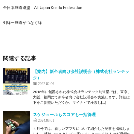
全日本剣道連盟 All Japan Kendo Federation
剣縁〜剣道がつなぐ縁
関連する記事
【案内】新卒者向け会社説明会（株式会社ランテッ
ク）
2022.02.06
2018年に創部された株式会社ランテック剣道部では、東京、
大阪、福岡にて新卒者向け会社説明会を実施します。詳細は
下をご参照いただくか、マイナビで検索し[…]
スケジュールもスコアも一括管理
2024.03.01
４月号では、新しいアプリについて紹介した記事を掲載しま
した。 連絡ツールとして一斉にメッセージを送るのが通例だ