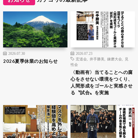
2026.07.30
2026.07.23
宏道会
,
井手勝美
,
錬磨大会
,
見
2026夏季休業のお知らせ
性会
〈動画有〉当てることへの腐
心をさせない環境をつくり、
人間形成をゴールと実感させ
る〝試合〟を実施