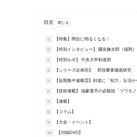
目次
【特集】間合に明るくなる！
1.
【特別インタビュー】 國友鍊太郎（福岡
2.
【特別ルポ】 中央大学剣道部
3.
【シリーズ企画④】 昇段審査徹底研究
4.
【短期集中連載③】剣道に「知力」を活か
5.
【技術連載】 強豪選手の必殺技「ツワモ
6.
【連載】
7.
【コラム】
8.
【大会・イベント】
9.
【付録DVD】
10.