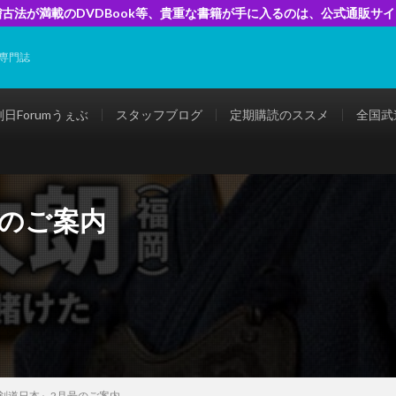
古法が満載のDVDBook等、貴重な書籍が手に入るのは、公式通販サ
専門誌
剣日Forumうぇぶ
スタッフブログ
定期購読のススメ
全国武
号のご案内
剣道日本』2月号のご案内