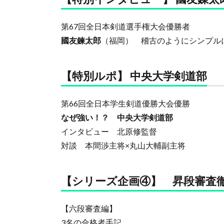
第67回全日本剣道選手権大会優勝者
國友鍊太郎
（福岡） 稽古のようにシンプル
【特別ルポ】 中央大学剣道部
第66回全日本学生剣道優勝大会優勝
なぜ強い！？ 中央大学剣道部
インタビュー 北原修監督
対談 本間渉主将×丸山大輔副主将
【シリーズ企画④】 昇段審査
【六段審査編】
3名の合格者手記