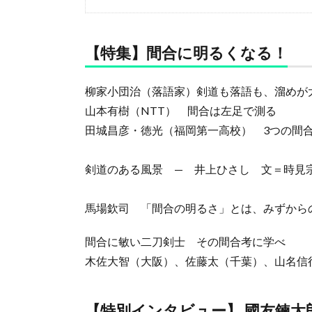
【特集】間合に明るくなる！
柳家小団治（落語家）剣道も落語も、溜めが
山本有樹（NTT） 間合は左足で測る
田城昌彦・徳光（福岡第一高校） 3つの間
剣道のある風景 — 井上ひさし 文＝時見
馬場欽司 「間合の明るさ」とは、みずから
間合に敏い二刀剣士 その間合考に学べ
木佐大智（大阪）、佐藤太（千葉）、山名信
【特別インタビュー】 國
友鍊太