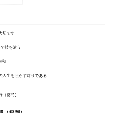
大切です
合で技を遣う
宗和
の人生を照らす灯りである
行（徳島）
郎
（福岡）