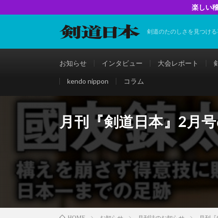
楽しい稽
剣道のたのしさを見つける
お知らせ
インタビュー
大会レポート
kendo nippon
コラム
月刊『剣道日本』2月
お知らせ
月刊誌のお知らせ
月刊『
HOME