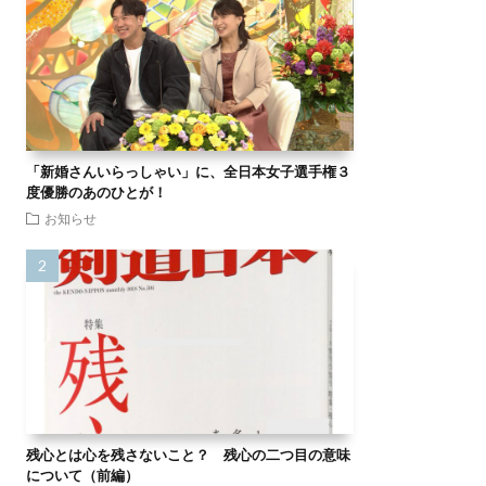
「新婚さんいらっしゃい」に、全日本女子選手権３
度優勝のあのひとが！
お知らせ
残心とは心を残さないこと？ 残心の二つ目の意味
について（前編）