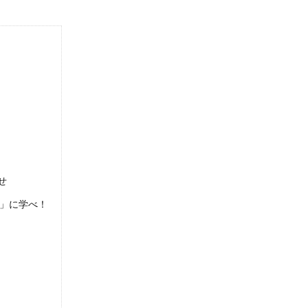
）
せ
ノ」に学べ！