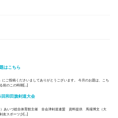
題はこちら
」にご投稿くださいましてありがとうございます。 今月のお題は、こち
前のこの時期[…]
55回和田旗剣道大会
（日）あいづ総合体育館主催 全会津剣道連盟 資料提供 馬場博文（大
友スポーツ少[…]