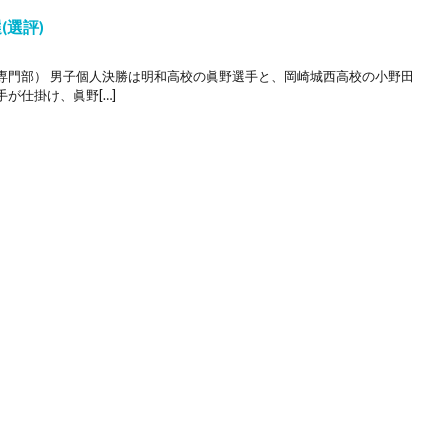
(選評)
専門部） 男子個人決勝は明和高校の眞野選手と、岡崎城西高校の小野田
が仕掛け、眞野[…]