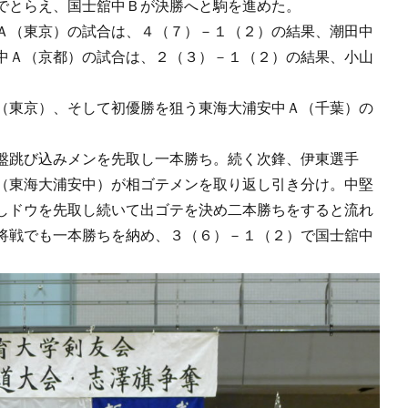
でとらえ、国士舘中Ｂが決勝へと駒を進めた。
Ａ（東京）の試合は、４（７）－１（２）の結果、潮田中
中Ａ（京都）の試合は、２（３）－１（２）の結果、小山
（東京）、そして初優勝を狙う東海大浦安中Ａ（千葉）の
盤跳び込みメンを先取し一本勝ち。続く次鋒、伊東選手
（東海大浦安中）が相ゴテメンを取り返し引き分け。中堅
しドウを先取し続いて出ゴテを決め二本勝ちをすると流れ
将戦でも一本勝ちを納め、３（６）－１（２）で国士舘中