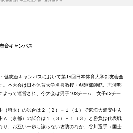
健志台キャンパス
浜・健志台キャンパスにおいて第16回日本体育大学剣友会全
た。本大会は日本体育大学名誉教授・剣道部師範、志澤邦
よって運営され、今大会は男子103チーム、女子63チー
中（埼玉）の試合は２（２）－１（１）で東海大浦安中Ａ
中Ａ（京都）の試合は１（３）－１（３）と勝負は代表戦
なり、お互い一歩も譲らない攻防のなか、谷川選手（国士