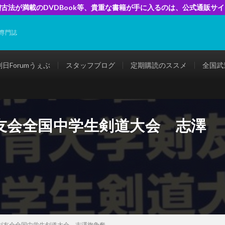
古法が満載のDVDBook等、貴重な書籍が手に入るのは、公式通販サ
専門誌
剣日Forumうぇぶ
スタッフブログ
定期購読のススメ
全国武
友会全国中学生剣道大会 志澤
学剣友会全国中学生剣道大会 志澤旗争奪