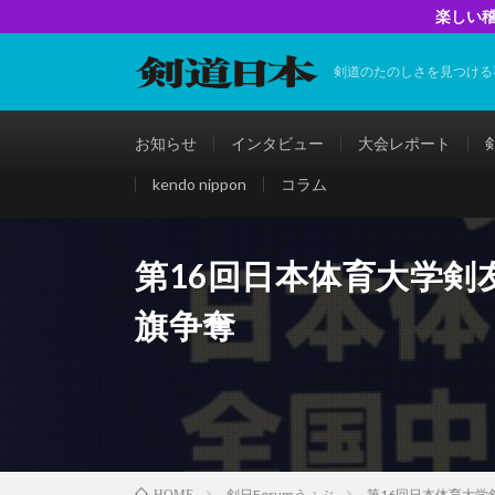
楽しい稽
剣道のたのしさを見つける
お知らせ
インタビュー
大会レポート
kendo nippon
コラム
第16回日本体育大学剣
旗争奪
剣日Forumうぇぶ
第16回日本体育大
HOME