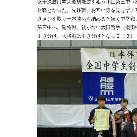
女子決勝は本大会初優勝を狙う小山第三中（
対戦となった。先鋒戦、お互い隙を見せずに
きメンを取り一本勝ちを納めると続く中堅戦
第三中へ。副将戦、後がない太田選手（潮田
引き分け。大将戦は引き分けとなり２（３）