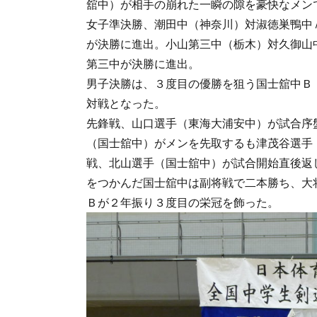
舘中）が相手の崩れた一瞬の隙を豪快なメン
女子準決勝、潮田中（神奈川）対淑徳巣鴨中
が決勝に進出。小山第三中（栃木）対久御山
第三中が決勝に進出。
男子決勝は、３度目の優勝を狙う国士舘中Ｂ
対戦となった。
先鋒戦、山口選手（東海大浦安中）が試合序
（国士舘中）がメンを先取するも津茂谷選手
戦、北山選手（国士舘中）が試合開始直後返
をつかんだ国士舘中は副将戦で二本勝ち、大
Ｂが２年振り３度目の栄冠を飾った。