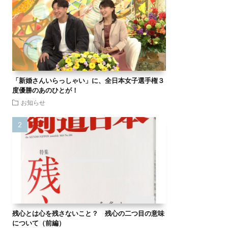
「新婚さんいらっしゃい」に、全日本女子選手権３
度優勝のあのひとが！
お知らせ
残心とは心を残さないこと？ 残心の二つ目の意味
について（前編）