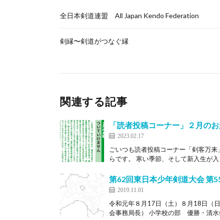
全日本剣道連盟 All Japan Kendo Federation
剣縁〜剣道がつなぐ縁
関連する記事
「読者投稿コーナー」２月のお
2023.02.17
ごいつも読者投稿コーナー「剣客万来
らです。 寒い季節、そして新入生が入る
第62回東日本少年剣道大会 第
2019.11.01
令和元年８月17日（土）８月18日
会事務局長） 小学校の部 優勝・清水剣