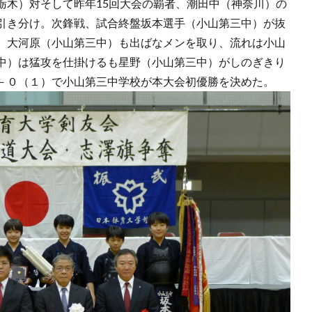
栃木）対そして昨年15回大会の覇者、潮田中（神奈川）の
引き分け。次鋒戦、試合終盤坂本選手（小山第三中）が抜
、大河原（小山第三中）も出ばなメンを取り、流れは小山
中）は猛攻を仕掛けるも星野（小山第三中）がしのぎきり
－０（１）で小山第三中学校が本大会初優勝を決めた。