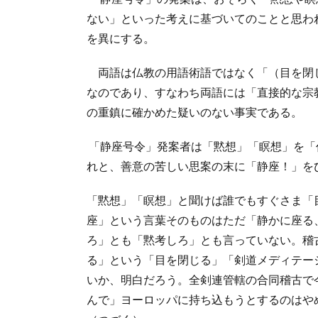
ない」といった考えに基づいてのことと思わ
を異にする。
両語は仏教の用語術語ではなく「（目を閉
なのであり、すなわち両語には「直接的な宗
の重鎮に確かめた疑いのない事実である。
「静座号令」発案者は「黙想」「瞑想」を「
れと、善意の苦しい思案の末に「静座！」を
「黙想」「瞑想」と聞けば誰でもすぐさま「
座」という言葉そのものはただ「静かに座る
ろ」とも「黙考しろ」とも言っていない。稽
る」という「目を閉じる」「剣道メディテー
いか、明白だろう。全剣連管轄の合同稽古で
んで」ヨーロッパに持ち込もうとするのはや