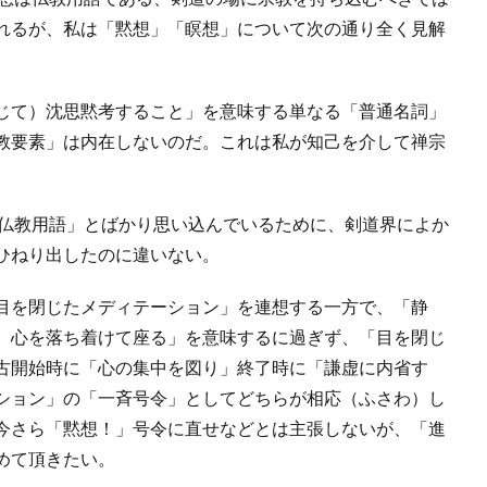
れるが、私は「黙想」「瞑想」について次の通り全く見解
じて）沈思黙考すること」を意味する単なる「普通名詞」
教要素」は内在しないのだ。これは私が知己を介して禅宗
仏教用語」とばかり思い込んでいるために、剣道界によか
ひねり出したのに違いない。
目を閉じたメディテーション」を連想する一方で、「静
、心を落ち着けて座る」を意味するに過ぎず、「目を閉じ
古開始時に「心の集中を図り」終了時に「謙虚に内省す
ション」の「一斉号令」としてどちらが相応（ふさわ）し
今さら「黙想！」号令に直せなどとは主張しないが、「進
めて頂きたい。