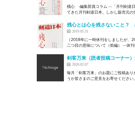
残心 ‐編集部員コラム ―「月刊剣道日
てきた月刊剣道日本。しかし販売元の突
残心とは心を残さないこと？ 
2019.05.31
（2018年に一時休刊をしましたが、
二つ目の意味について（前編） ―休刊告
剣客万来（読者投稿コーナー）
2020.02.07
毎月「剣客万来」のお題にご投稿あり
うか皆さまのご意見をお寄せください。