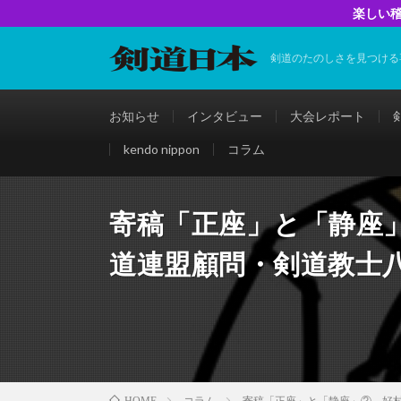
楽しい稽
剣道のたのしさを見つける
お知らせ
インタビュー
大会レポート
kendo nippon
コラム
寄稿「正座」と「静座
道連盟顧問・剣道教士
コラム
寄稿「正座」と「静座」② 好村
HOME