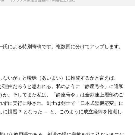
一氏による特別寄稿です。複数回に分けてアップします。
しないが」と曖昧（あいまい）に推奨するかと言えば、
が理由だろうと思われる。私のように「静座号令」に違和
うか。そしてまた私は、「静座号令」は全剣連上層部のご
れずに実行に移され、剣士は剣士で「日本式臨機応変」に
しに慣習？ となった……と、このように成立経緯を推測し
想は仏教用語である、剣道の場に宗教を持ち込むべきでは