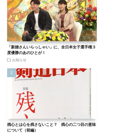
「新婚さんいらっしゃい」に、全日本女子選手権３
度優勝のあのひとが！
お知らせ
残心とは心を残さないこと？ 残心の二つ目の意味
について（前編）