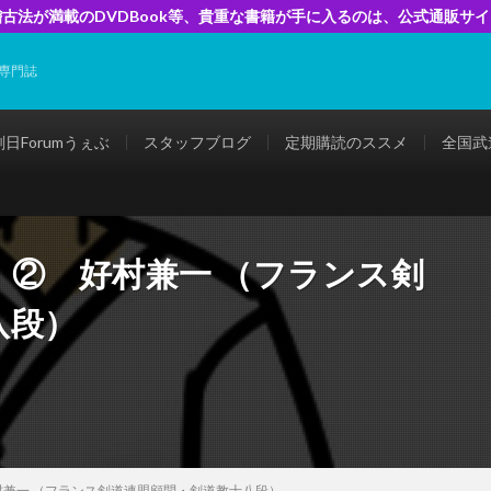
古法が満載のDVDBook等、貴重な書籍が手に入るのは、公式通販サ
専門誌
剣日Forumうぇぶ
スタッフブログ
定期購読のススメ
全国武
」② 好村兼一 （フランス剣
八段）
兼一 （フランス剣道連盟顧問・剣道教士八段）