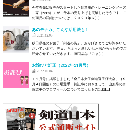
今年春先に販売がスタートした剣道用のトレーニンググッズ
「零（zero）」が、千本の売り上げを突破したそうです。 こ
の商品の詳細については、２０２３年６[…]
あのモナカ、こんな活用法も！
2021.12.03
秋田県発のお菓子「剣道の街」。おかげさまでご好評をいた
だいています。 先日、ちょっと新しい活用法があったのでご
紹介させていただきます。 同商品は「ごま[…]
お詫びと訂正（2022年11月号）
2022.10.04
１１月号に掲載しました「全日本女子剣道選手権大会」（９
月４日開催）の出場選手一覧記事におきまして、山形県の齋
藤選手のプロフィールについて誤ったもの記載[…]