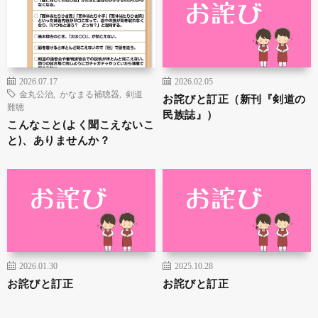
2026.07.17
2026.02.05
金丸公治
,
かなまる補聴器
,
剣道
お詫びと訂正（新刊『剣道の
難聴
民族誌』）
こんなこと(よく聞こえないこ
と)、ありませんか？
2026.01.30
2025.10.28
お詫びと訂正
お詫びと訂正