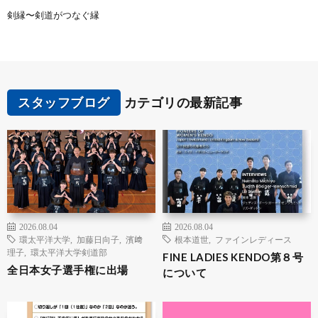
剣縁〜剣道がつなぐ縁
スタッフブログ
カテゴリの最新記事
2026.08.04
2026.08.04
環太平洋大学
,
加藤日向子
,
濱﨑
根本道世
,
ファインレディース
理子
,
環太平洋大学剣道部
FINE LADIES KENDO第８号
全日本女子選手権に出場
について