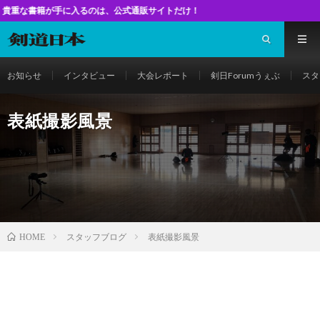
手に入るのは、公式通販サイトだけ！
お知らせ
インタビュー
大会レポート
剣日Forumうぇぶ
スタ
表紙撮影風景
スタッフブログ
表紙撮影風景
HOME