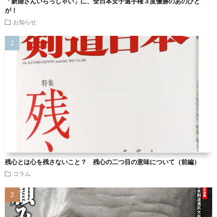
「新婚さんいらっしゃい」に、全日本女子選手権３度優勝のあのひと
が！
お知らせ
残心とは心を残さないこと？ 残心の二つ目の意味について（前編）
コラム