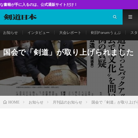
るのは、公式通販サイトだけ！
お知らせ
インタビュー
大会レポート
剣日Forumうぇぶ
スタ
国会で「剣道」が取り上げられました
お知らせ
月刊誌のお知らせ
国会で「剣道」が取り上げ
HOME