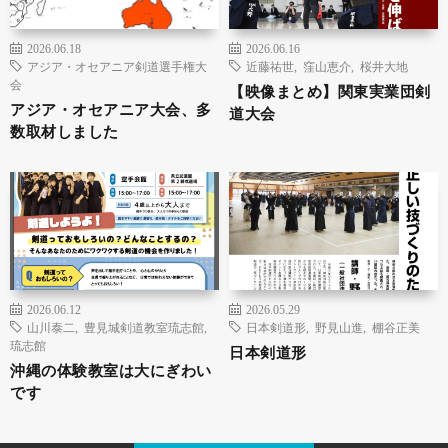
2026.06.18
2026.06.16
アジア・オセアニア剣道選手権大
近藤祐世
,
窪山恵介
,
桜井大地
会
【映像まとめ】関東実業団剣
アジア・オセアニア大会、多
道大会
数取材しました
2026.06.12
2026.05.29
山川泰二
,
豊見城剣道教室琉志館
,
日本剣道形
,
野見山進
,
棚谷正美
琉志館
日本剣道形
沖縄の体験教室は大にぎわい
です