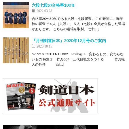
六段七段の合格率100％
2022.03.28
合格率20〜30％である六段・七段審査。 この難関に、昨年
秋の審査で４人（六段）、５人（七段）全員が合格した道場
があります。 こちらの道場を取材。七十[…]
『月刊剣道日本』2020年12月号のご案内
2020.10.15
No.527CONTENTS 002 Prologue 変わるもの、変わらな
いもの 特集１ 竹刀004 三代目弘光をつくる 竹刀職
人の矜持 西[…]