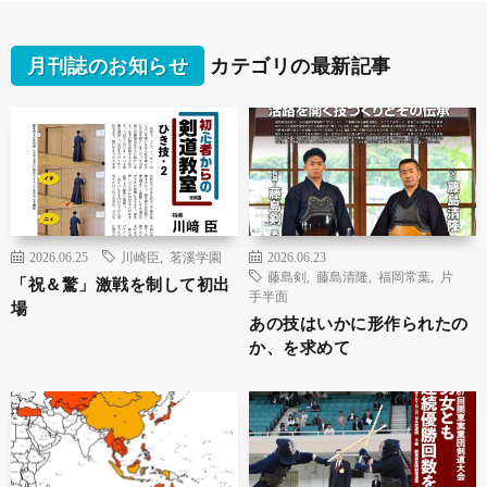
月刊誌のお知らせ
カテゴリの最新記事
2026.06.25
川崎臣
,
茗溪学園
2026.06.23
藤島剣
,
藤島清隆
,
福岡常葉
,
片
「祝＆驚」激戦を制して初出
手半面
場
あの技はいかに形作られたの
か、を求めて