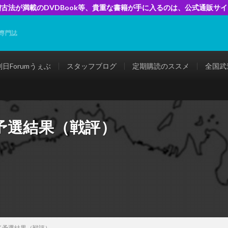
古法が満載のDVDBook等、貴重な書籍が手に入るのは、公式通販サ
専門誌
剣日Forumうぇぶ
スタッフブログ
定期購読のススメ
全国武
予選結果（戦評）
イ予選結果（戦評）