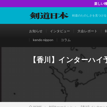
楽しい稽
剣道のたのしさを見つける
お知らせ
インタビュー
大会レポート
kendo nippon
コラム
【香川】インターハイ
剣日Forumうぇぶ
【香川】インターハ
HOME