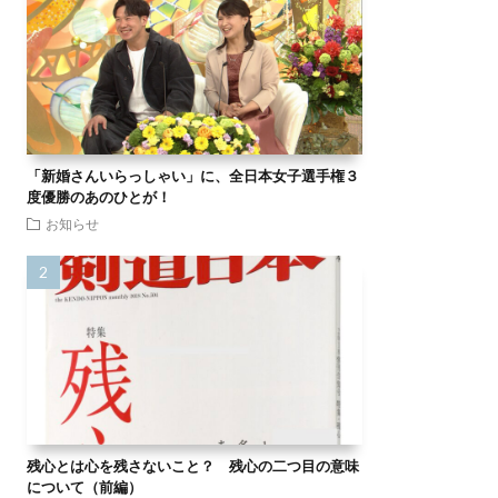
「新婚さんいらっしゃい」に、全日本女子選手権３
度優勝のあのひとが！
お知らせ
残心とは心を残さないこと？ 残心の二つ目の意味
について（前編）