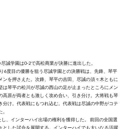
×尽誠学園は0-2で高松商業が決勝に進出した。
ぶり6度目の優勝を狙う尽誠学園との決勝戦は、先鋒、琴平
メンを押さえた。次鋒、琴平の吉田、尽誠の須々木ともに
堅は琴平の松川が尽誠の西山の足が止まったところにメン
の高原が両者とも激しく攻め合い、引き分け。大将戦も琴
き分け。代表戦にもつれ込む。代表戦は尽誠の中野がコテ
た。
たし、インターハイ出場の権利を獲得した。 前回の全国選
々とした試合を展開する。インターハイでも大いなる活躍