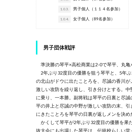
男子個人（１１４名参加）
1.0.3.
女子個人（89名参加）
1.0.4.
男子団体戦評
準決勝の琴平×高松商業は2-0で琴平、丸亀
2年ぶり32度目の優勝を狙う琴平と、5年
の北山がドウに出たことろを、尽誠の香川が
激しい攻防を繰り返し、引き分けとする。中
に乗り、一本勝。副将戦は琴平の日裏と尽誠
平の井上と尽誠の中野が激しい攻防の末、引
にきたことろを琴平の日裏が返しメンを決め
かくして琴平が2年ぶり32度目の優勝を果
抜大会にも出場した琴平は、伝統校らしい堂