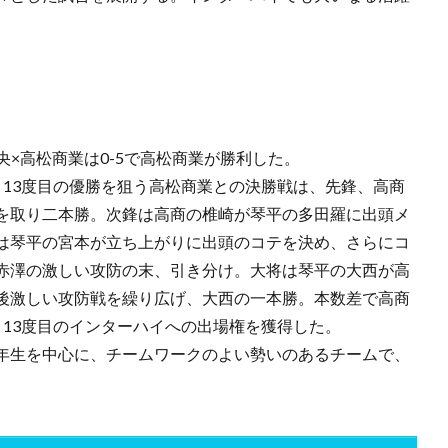
央×高松商業は0-5で高松商業が勝利した。
13度目の優勝を狙う高松商業との決勝戦は、先鋒、高商
を取り二本勝。次鋒は高商の椎崎が琴平の多田羅に出頭メ
は琴平の宮本が立ち上がりに出頭のコテを決め、さらにコ
赤澤の激しい攻防の末、引き分け。大将は琴平の大西が高
後激しい攻防戦を繰り広げ、大西の一本勝。本数差で高商
13度目のインターハイへの出場権を獲得した。
年生を中心に、チームワークのよい勢いのあるチームで、