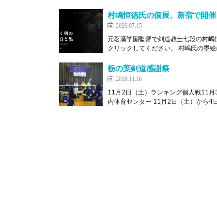
村嶋恒徳氏の個展、新宿で開催
2026.07.15
元茗溪学園監督で剣道教士七段の村嶋
クリックしてください。 村嶋氏の墨絵に
栃の葉剣道感謝祭
2019.11.16
11月2日（土）ランキング個人戦11
内体育センター 11月2日（土）から4日