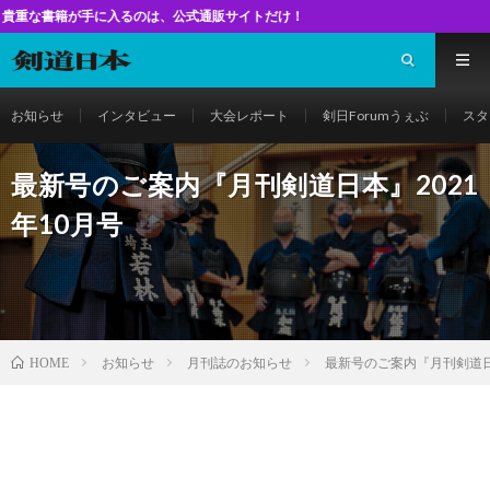
るのは、公式通販サイトだけ！
お知らせ
インタビュー
大会レポート
剣日Forumうぇぶ
スタ
最新号のご案内『月刊剣道日本』2021
年10月号
お知らせ
月刊誌のお知らせ
最新号のご案内『月刊剣道日本
HOME