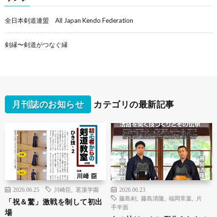
全日本剣道連盟 All Japan Kendo Federation
剣縁〜剣道がつなぐ縁
月刊誌のお知らせ
カテゴリの最新記事
2026.06.25
川崎臣
,
茗溪学園
2026.06.23
藤島剣
,
藤島清隆
,
福岡常葉
,
片
「祝＆驚」激戦を制して初出
手半面
場