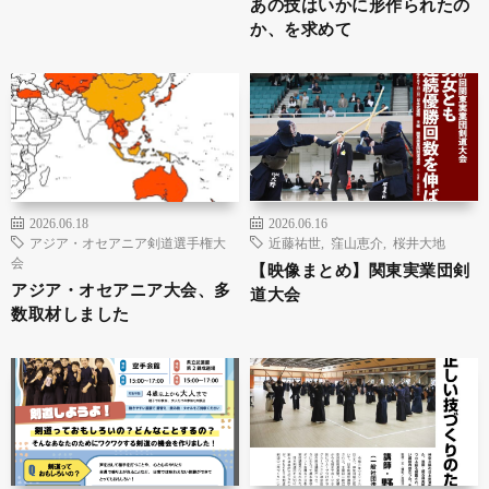
あの技はいかに形作られたの
か、を求めて
2026.06.18
2026.06.16
アジア・オセアニア剣道選手権大
近藤祐世
,
窪山恵介
,
桜井大地
会
【映像まとめ】関東実業団剣
アジア・オセアニア大会、多
道大会
数取材しました