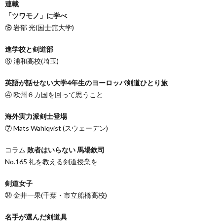
連載
「ツワモノ」に学べ
⑱ 岩部 光(国士舘大学)
進学校と剣道部
⑥ 浦和高校(埼玉)
英語が話せない大学4年生のヨーロッパ剣道ひとり旅
④ 欧州６カ国を回って思うこと
海外実力派剣士登場
⑦ Mats Wahlqvist (スウェーデン)
コラム
敗者はいらない 馬場欽司
No.165 礼を教える剣道授業を
剣道女子
㉞ 金井一果(千葉・市立船橋高校)
名手が選んだ剣道具