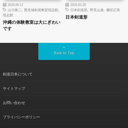
2026.06.12
2026.05.29
山川泰二
,
豊見城剣道教室琉志館
,
日本剣道形
,
野見山進
,
棚谷正美
琉志館
日本剣道形
沖縄の体験教室は大にぎわい
です
Back to Top
剣道日本について
サイトマップ
お問い合わせ
プライバシーポリシー