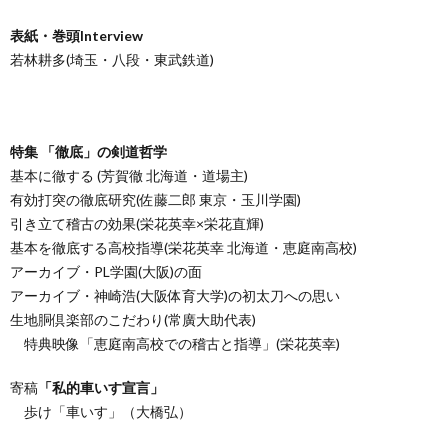
表紙・巻頭Interview
若林耕多(埼玉・八段・東武鉄道)
特集 「徹底」の剣道哲学
基本に徹する (芳賀徹 北海道・道場主)
有効打突の徹底研究(佐藤二郎 東京・玉川学園)
引き立て稽古の効果(栄花英幸×栄花直輝)
基本を徹底する高校指導(栄花英幸 北海道・恵庭南高校)
アーカイブ・PL学園(大阪)の面
アーカイブ・神崎浩(大阪体育大学)の初太刀への思い
生地胴倶楽部のこだわり(常廣大助代表)
特典映像「恵庭南高校での稽古と指導」(栄花英幸)
寄稿
「私的車いす宣言」
歩け「車いす」（大橋弘）