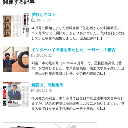
関連する記事
胴打ちのコツ
2025.10.27
４月号に開始しました連載企画「初心者からの剣道教室」。
１２月号では「胴打ち」をとりあげました。 取材当日に収録
していた映像を編集しました。 全編は約４[…]
インターハイ出場を果たした「一対一」の稽古
2023.02.22
剣道日本の最新号（2023年４月号）で、星槎国際高校（香
川）を取材しました。水戸葵陵高校、筑波大学を卒業した山
下渉氏が同校の教員に赴任。その後剣道部の[…]
解説は、高鍋進氏
2024.11.18
今月発売の剣道日本１月号では全日本剣道選手権大会を報じ
ますが、試合の解説は高鍋進教士八段にお願いしました。 世
界大会では女子日本代表のコーチを務め、女[…]