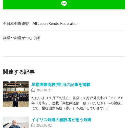
全日本剣道連盟 All Japan Kendo Federation
剣縁〜剣道がつなぐ縁
関連する記事
星槎国際高校(香川)の記事を掲載
2026.01.27
ただいま（１月下旬現在）書店にて好評発売中の「２０２６
年３月号」。連載「高校剣道部 頂（いただき）への視線」
にて、星槎国際高校（香川）を紹介しています[…]
イギリス剣道の創設者が思う剣道
2023.03.02