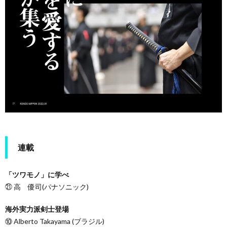
連載
「ツワモノ」に学べ
㉑ 高 優司(パナソニック)
海外実力派剣士登場
⑩ Alberto Takayama (ブラジル)