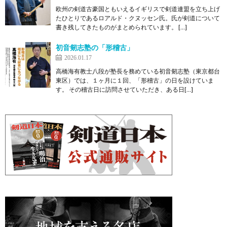
欧州の剣道古豪国ともいえるイギリスで剣道連盟を立ち上げ
たひとりであるロアルド・クヌッセン氏。氏が剣道について
書き残してきたものがまとめられています。 […]
初音剱志塾の「形稽古」
2026.01.17
高橋海有教士八段が塾長を務めている初音剱志塾（東京都台
東区）では、１ヶ月に１回、「形稽古」の日を設けていま
す。 その稽古日に訪問させていただき、ある日[…]