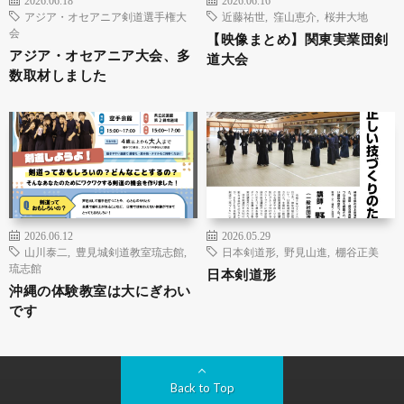
2026.06.18
2026.06.16
アジア・オセアニア剣道選手権大
近藤祐世
,
窪山恵介
,
桜井大地
会
【映像まとめ】関東実業団剣
アジア・オセアニア大会、多
道大会
数取材しました
2026.06.12
2026.05.29
山川泰二
,
豊見城剣道教室琉志館
,
日本剣道形
,
野見山進
,
棚谷正美
琉志館
日本剣道形
沖縄の体験教室は大にぎわい
です
Back to Top