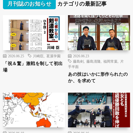
月刊誌のお知らせ
カテゴリの最新記事
2026.06.25
川崎臣
,
茗溪学園
2026.06.23
藤島剣
,
藤島清隆
,
福岡常葉
,
片
「祝＆驚」激戦を制して初出
手半面
場
あの技はいかに形作られたの
か、を求めて