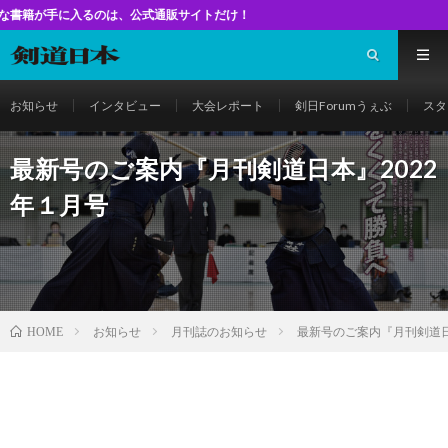
、公式通販サイトだけ！
お知らせ
インタビュー
大会レポート
剣日Forumうぇぶ
スタ
最新号のご案内『月刊剣道日本』2022
年１月号
お知らせ
月刊誌のお知らせ
最新号のご案内『月刊剣道日
HOME