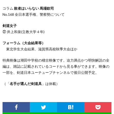
コラム
敗者はいらない 馬場欽司
No.168 全日本選手権、警察勢について
剣道女子
㊲ 井上和泉(立教大学４年)
フォーラム（大会結果等）
東北学生大会結果、滋賀県高校秋季大会ほか
特典映像は潮田中学校の稽古映像です。迫力満点かつ明快解説の全
編は、雑誌に記載されているコードから見る事ができます。映像の
一部を、剣道日本ユーチューブチャンネルで後日公開予定。
（「
名手が選んだ剣道具
」は休載）