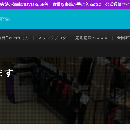
古法が満載のDVDBook等、貴重な書籍が手に入るのは、公式通販サ
専門誌
剣日Forumうぇぶ
スタッフブログ
定期購読のススメ
全国武
ます
ます