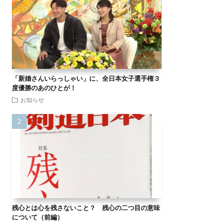
「新婚さんいらっしゃい」に、全日本女子選手権３
度優勝のあのひとが！
お知らせ
残心とは心を残さないこと？ 残心の二つ目の意味
について（前編）