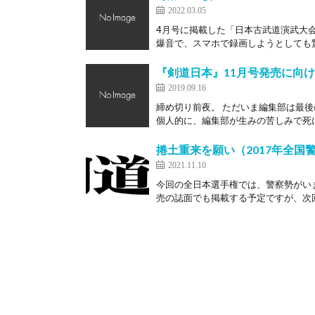
2022.03.05
4月号に掲載した「日本古武道演武大
爆音で、スマホで録画しようとしても驚
『剣道日本』11月号発売に向け
2019.09.16
締め切り前夜。 ただいま編集部は最後
個人的に、編集部が生みの苦しみで死に
捲土重来を願い（2017年全国
2021.11.10
今回の全日本選手権では、警察勢がい
売の誌面でも掲載する予定ですが、次回