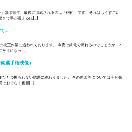
会」ほぼ毎年、最後に演武されるのは「砲術」です。それはもうすごい
きで手が震えるほ[…]
て…
の校正作業に追われております。 今夜は終電で帰れるのでしょうか…？
そうになっ[…]
警察選手権映像）
まひとつ振るわない結果に終わりました。 その原因等については今月発
はおそらく奮起[…]