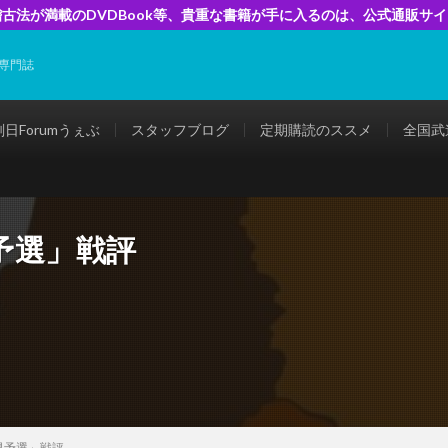
古法が満載のDVDBook等、貴重な書籍が手に入るのは、公式通販サ
専門誌
剣日Forumうぇぶ
スタッフブログ
定期購読のススメ
全国武
予選」戦評
県予選」戦評