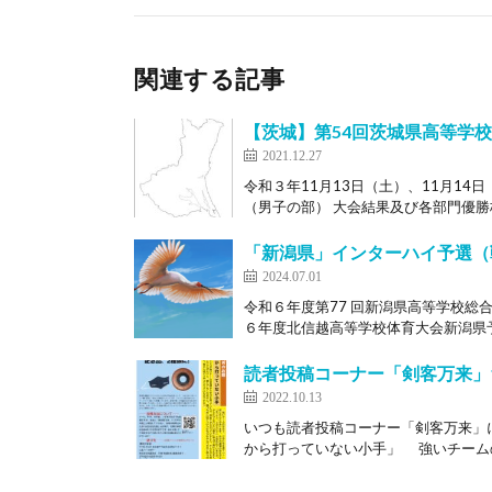
関連する記事
【茨城】第54回茨城県高等学
2021.12.27
令和３年11月13日（土）、11月1
（男子の部） 大会結果及び各部門優勝校
「新潟県」インターハイ予選（
2024.07.01
令和６年度第77 回新潟県高等学校総合
６年度北信越高等学校体育大会新潟県予選
読者投稿コーナー「剣客万来」
2022.10.13
いつも読者投稿コーナー「剣客万来」
から打っていない小手」 強いチームの