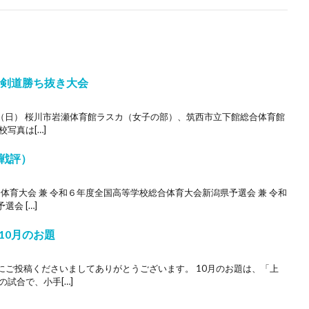
校剣道勝ち抜き大会
4日（日） 桜川市岩瀬体育館ラスカ（女子の部）、筑西市立下館総合体育館
写真は[…]
戦評）
体育大会 兼 令和６年度全国高等学校総合体育大会新潟県予選会 兼 令和
会 […]
10月のお題
にご投稿くださいましてありがとうございます。 10月のお題は、「上
試合で、小手[…]