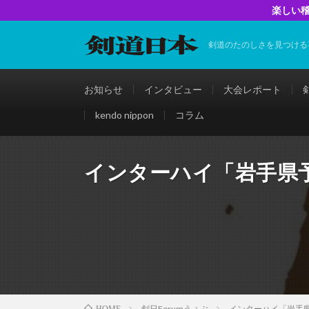
楽しい稽
剣道のたのしさを見つける
お知らせ
インタビュー
大会レポート
kendo nippon
コラム
インターハイ「岩手県
剣日Forumうぇぶ
インターハイ「岩手
HOME