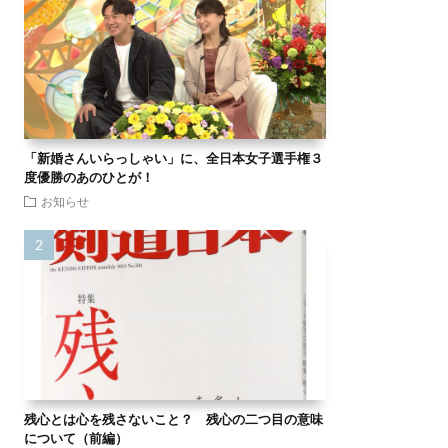
「新婚さんいらっしゃい」に、全日本女子選手権３
度優勝のあのひとが！
お知らせ
残心とは心を残さないこと？ 残心の二つ目の意味
について（前編）