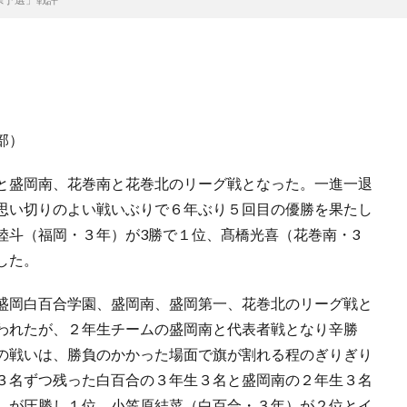
部）
と盛岡南、花巻南と花巻北のリーグ戦となった。一進一退
思い切りのよい戦いぶりで６年ぶり５回目の優勝を果たし
陸斗（福岡・３年）が3勝で１位、髙橋光喜（花巻南・3
した。
盛岡白百合学園、盛岡南、盛岡第一、花巻北のリーグ戦と
われたが、２年生チームの盛岡南と代表者戦となり辛勝
の戦いは、勝負のかかった場面で旗が割れる程のぎりぎり
３名ずつ残った白百合の３年生３名と盛岡南の２年生３名
）が圧勝し１位、小笠原結菜（白百合・３年）が２位とイ