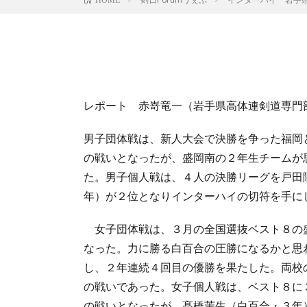
レポート 赤嵜竜一（岩手県高体連剣道専門
男子団体戦は、新人大会で決勝を争った福岡
の戦いとなったが、盛岡南の２年生チームが
た。男子個人戦は、４人の決勝リーグを戸田
年）が２位となりインターハイの切符を手に
女子団体戦は、３月の全国選抜ベスト８の
なった。力に勝る白百合の圧勝になるかと思
し、２年連続４回目の優勝を果たした。両校
の戦いであった。女子個人戦は、ベスト８に
の戦いとなったが、髙橋茉生（白百合・３年