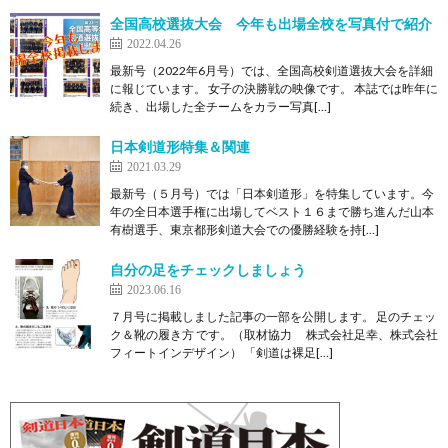
全国高校選抜大会 今年も出場全校を写真付で紹介
2022.04.26
最新号（2022年6月号）では、全国高校剣道選抜大会を詳細
に報じています。 女子の決勝戦の映像です。 本誌では昨年に
続き、出場した全チームをカラー写真[…]
日本剣道形特集＆関連
2021.03.29
最新号（５月号）では「日本剣道形」を特集しています。今
年の全日本選手権に出場してベスト１６まで勝ち進んだ山本
有樹選手、東京都形剣道大会での優勝経験を持[…]
自分の足をチェックしましょう
2023.06.16
７月号に掲載しました記事の一部を公開します。 足のチェッ
ク＆靴の履き方 です。（取材協力 株式会社足幸、株式会社
フィートインデザイン） 「剣道は裸足[…]