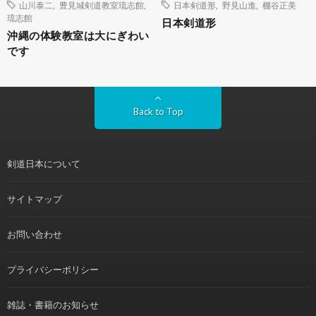
山川泰二
,
豊見城剣道教室琉志館
,
日本剣道形
,
野見山進
,
棚谷正美
琉志館
日本剣道形
沖縄の体験教室は大にぎわい
です
Back to Top
剣道日本について
サイトマップ
お問い合わせ
プライバシーポリシー
雑誌・書籍のお知らせ