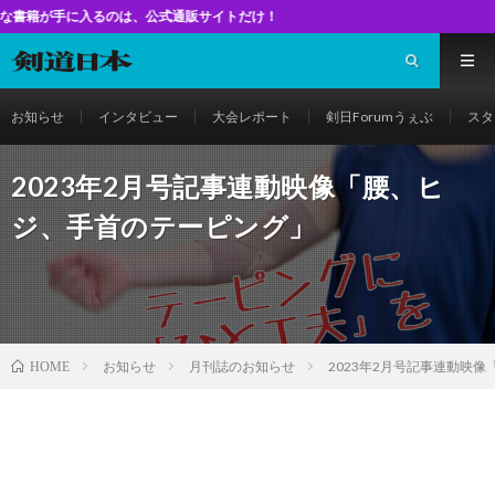
に入るのは、公式通販サイトだけ！
お知らせ
インタビュー
大会レポート
剣日Forumうぇぶ
スタ
2023年2月号記事連動映像「腰、ヒ
ジ、手首のテーピング」
お知らせ
月刊誌のお知らせ
2023年2月号記事連動映
HOME