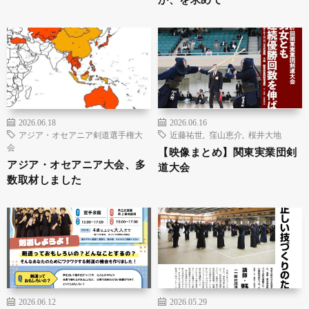
2026.06.18
2026.06.16
アジア・オセアニア剣道選手権大
近藤祐世
,
窪山恵介
,
桜井大地
会
【映像まとめ】関東実業団剣
アジア・オセアニア大会、多
道大会
数取材しました
2026.06.12
2026.05.29