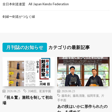
全日本剣道連盟 All Japan Kendo Federation
剣縁〜剣道がつなぐ縁
月刊誌のお知らせ
カテゴリの最新記事
2026.06.25
川崎臣
,
茗溪学園
2026.06.23
藤島剣
,
藤島清隆
,
福岡常葉
,
片
「祝＆驚」激戦を制して初出
手半面
場
あの技はいかに形作られたの
か、を求めて