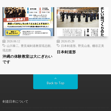
2026.06.12
2026.05.29
山川泰二
,
豊見城剣道教室琉志館
,
日本剣道形
,
野見山進
,
棚谷正美
琉志館
日本剣道形
沖縄の体験教室は大にぎわい
です
Back to Top
剣道日本について