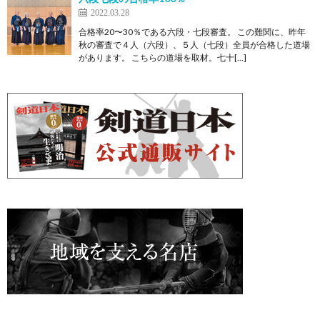
2022.03.28
合格率20〜30％である六段・七段審査。 この難関に、昨年
秋の審査で４人（六段）、５人（七段）全員が合格した道場
があります。 こちらの道場を取材。七十[…]