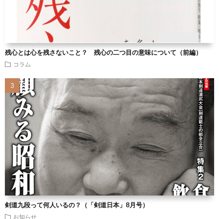
残心とは心を残さないこと？ 残心の二つ目の意味について（前編）
コラム
剣道九段って何人いるの？（「剣道日本」8月号）
お知らせ