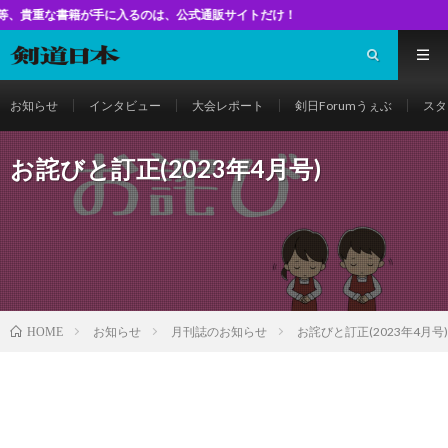
が手に入るのは、公式通販サイトだけ！
お知らせ
インタビュー
大会レポート
剣日Forumうぇぶ
スタ
お詫びと訂正(2023年4月号)
お知らせ
月刊誌のお知らせ
お詫びと訂正(2023年4月号)
HOME