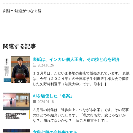
剣縁〜剣道がつなぐ縁
関連する記事
表紙は、インカレ個人王者。その技と心を紹介
2024.10.26
１２月号は、ただいま各地の書店で販売されています。 表紙
は、今年（２０２４年）の全日本学生剣道選手権大会で優勝
した矢野将利選手（法政大学）です。 取材[…]
AIを駆使した「名案」
2024.01.18
３月号の特集は「進歩向上につながる名案」です。その記事
のひとつを紹介いたします。 「私の打ち方、変じゃないか
な？、崩れてないかな？」 日ごろ稽古をして[…]
六段七段の合格率100％