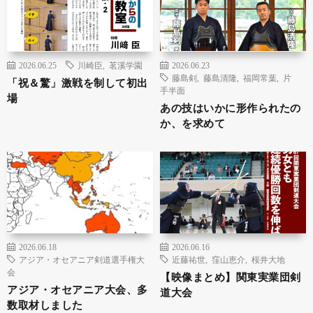
2026.06.25
川崎臣
,
茗溪学園
2026.06.23
藤島剣
,
藤島清隆
,
福岡常葉
,
片
「祝＆驚」激戦を制して初出
手半面
場
あの技はいかに形作られたの
か、を求めて
2026.06.18
2026.06.16
アジア・オセアニア剣道選手権大
近藤祐世
,
窪山恵介
,
桜井大地
会
【映像まとめ】関東実業団剣
アジア・オセアニア大会、多
道大会
数取材しました