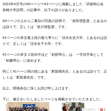
2023年4月号の40ページ〜43ページに掲載しました「武徳和心会
長崎大学訪問」の記事中、以下の誤りがありました。
40ページの上から二番目の写真の説明で、「前田啓監督」とあるの
は誤りで、正しくは「前川啓監督」です。
41ページの本文最上段の後ろ寄りに「活水女史大学」とあるのは誤
りで、正しくは「活水女子大学」です。
41ページの本文３段目中ほど「剣胆琴心」は、一字旧字体として
「剣膽琴心」に改めます。
同じく41ページ同の段にある「釈延嚕先生」とあるのは誤りで、正
しくは「釈延魯先生」です。
以上、関係各位に深くお詫び申し上げます。
下に、修正をいたしましたページを掲載させていただきました。