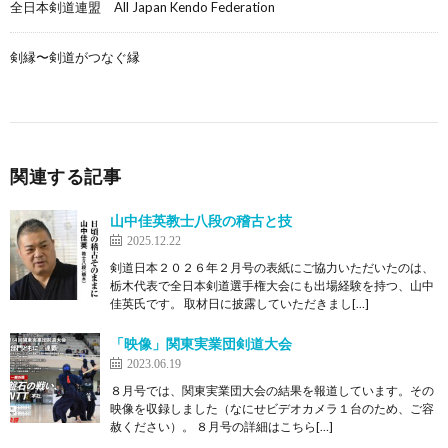
全日本剣道連盟 All Japan Kendo Federation
剣縁〜剣道がつなぐ縁
関連する記事
山中佳英教士八段の稽古と技
2025.12.22
剣道日本２０２６年２月号の表紙にご協力いただいたのは、
栃木代表で全日本剣道選手権大会にも出場経験を持つ、山中
佳英氏です。 取材日に披露していただきまし[…]
「映像」関東実業団剣道大会
2023.06.19
８月号では、関東実業団大会の結果を報道しています。その
映像を収録しました（なにせビデオカメラ１台のため、ご容
赦ください）。 ８月号の詳細はこちら[…]