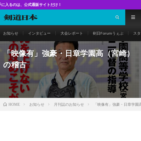
式通販サイトだけ！
お知らせ
インタビュー
大会レポート
剣日Forumうぇぶ
スタ
「映像有」強豪・日章学園高（宮崎）
の稽古
お知らせ
月刊誌のお知らせ
「映像有」強豪・日章学園
HOME