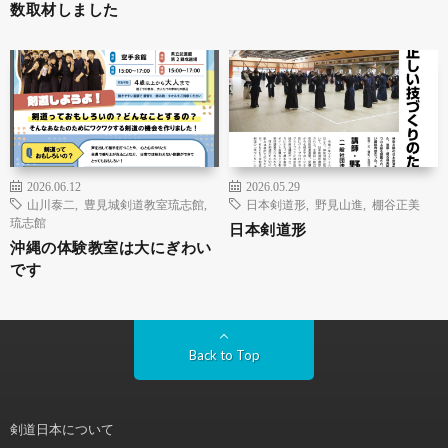
数取材しました
2026.06.12
2026.05.29
山川泰二
,
豊見城剣道教室琉志館
,
日本剣道形
,
野見山進
,
棚谷正美
琉志館
日本剣道形
沖縄の体験教室は大にぎわい
です
Back to Top
剣道日本について