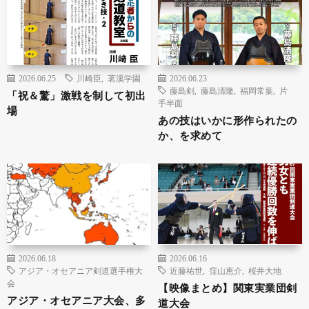
2026.06.25
川崎臣
,
茗溪学園
2026.06.23
藤島剣
,
藤島清隆
,
福岡常葉
,
片
「祝＆驚」激戦を制して初出
手半面
場
あの技はいかに形作られたの
か、を求めて
2026.06.18
2026.06.16
アジア・オセアニア剣道選手権大
近藤祐世
,
窪山恵介
,
桜井大地
会
【映像まとめ】関東実業団剣
アジア・オセアニア大会、多
道大会