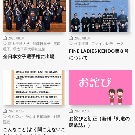
2026.08.04
2026.08.04
環太平洋大学
,
加藤日向子
,
濱﨑
根本道世
,
ファインレディース
理子
,
環太平洋大学剣道部
FINE LADIES KENDO第８号
全日本女子選手権に出場
について
2026.07.17
2026.02.05
金丸公治
,
かなまる補聴器
,
剣道
お詫びと訂正（新刊『剣道の
難聴
民族誌』）
こんなこと(よく聞こえないこ