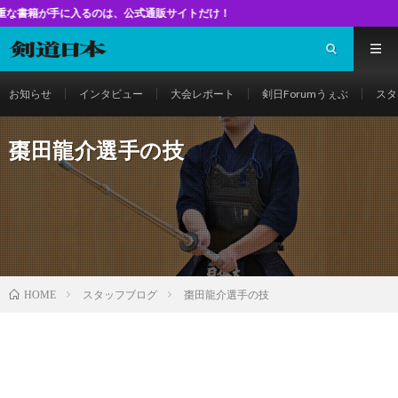
るのは、公式通販サイトだけ！
お知らせ
インタビュー
大会レポート
剣日Forumうぇぶ
スタ
棗田龍介選手の技
スタッフブログ
棗田龍介選手の技
HOME