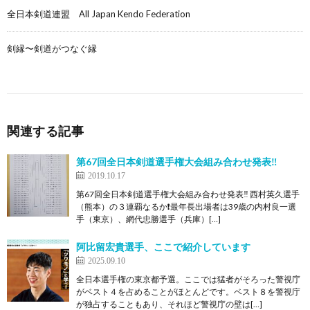
全日本剣道連盟 All Japan Kendo Federation
剣縁〜剣道がつなぐ縁
関連する記事
第67回全日本剣道選手権大会組み合わせ発表‼️
2019.10.17
第67回全日本剣道選手権大会組み合わせ発表‼️ 西村英久選手
（熊本）の３連覇なるか❗️最年長出場者は39歳の内村良一選
手（東京）、網代忠勝選手（兵庫）[…]
阿比留宏貴選手、ここで紹介しています
2025.09.10
全日本選手権の東京都予選。ここでは猛者がそろった警視庁
がベスト４を占めることがほとんどです。ベスト８を警視庁
が独占することもあり、それほど警視庁の壁は[…]