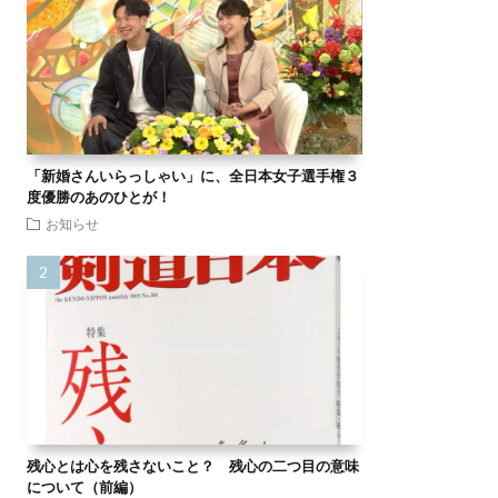
「新婚さんいらっしゃい」に、全日本女子選手権３
度優勝のあのひとが！
お知らせ
残心とは心を残さないこと？ 残心の二つ目の意味
について（前編）