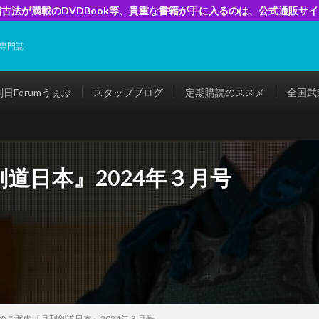
古法が満載のDVDBook等、貴重な書籍が手に入るのは、公式通販サ
専門誌
剣日Forumうぇぶ
スタッフブログ
定期購読のススメ
全国武
道日本』2024年３月号
のご案内『月刊剣道日本』2024年３月号