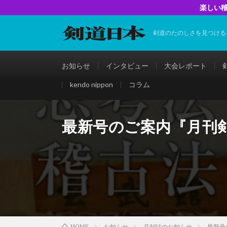
楽しい稽
剣道のたのしさを見つける
お知らせ
インタビュー
大会レポート
kendo nippon
コラム
最新号のご案内『月刊剣
お知らせ
月刊誌のお知らせ
最新号
HOME