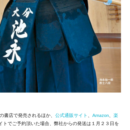
国の書店で発売されるほか、
公式通販サイト
、
Amazon
、
楽
イトでご予約頂いた場合、弊社からの発送は１月２３日を