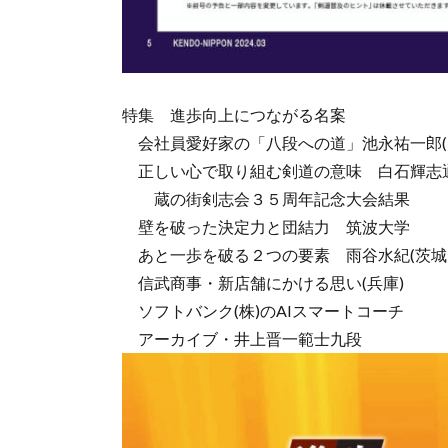
特集 進歩向上につながる名案
会社員愛好家の「八段への道」池永祐一郎(
正しい心で取り組む剣道の意味 白石輝志通
蔵の街剣志会３５周年記念大会結果
壁を破った決定力と団結力 筑波大学
あと一歩を破る２つの要素 雨谷水紀(茨城
信武商事・新店舗にかける思い(兵庫)
ソフトバンク(株)のAIスマートコーチ
アーカイブ・井上晋一範士九段