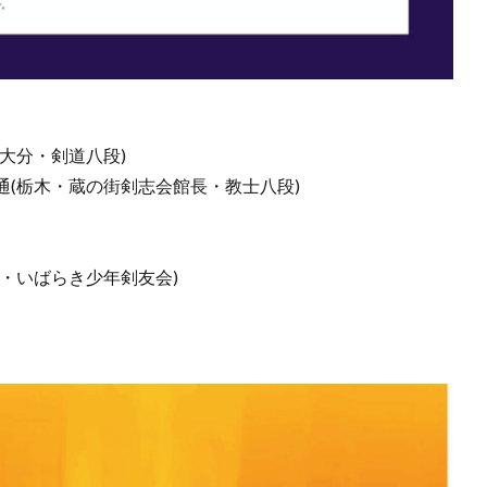
大分・剣道八段)
(栃木・蔵の街剣志会館長・教士八段)
・いばらき少年剣友会)