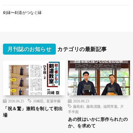
剣縁〜剣道がつなぐ縁
月刊誌のお知らせ
カテゴリの最新記事
2026.06.25
川崎臣
,
茗溪学園
2026.06.23
藤島剣
,
藤島清隆
,
福岡常葉
,
片
「祝＆驚」激戦を制して初出
手半面
場
あの技はいかに形作られたの
か、を求めて