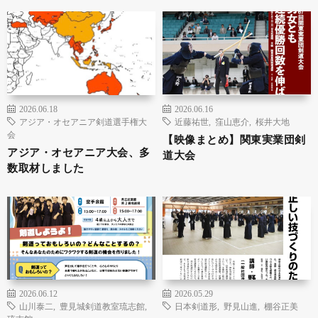
2026.06.18
2026.06.16
アジア・オセアニア剣道選手権大
近藤祐世
,
窪山恵介
,
桜井大地
会
【映像まとめ】関東実業団剣
アジア・オセアニア大会、多
道大会
数取材しました
2026.06.12
2026.05.29
山川泰二
,
豊見城剣道教室琉志館
,
日本剣道形
,
野見山進
,
棚谷正美