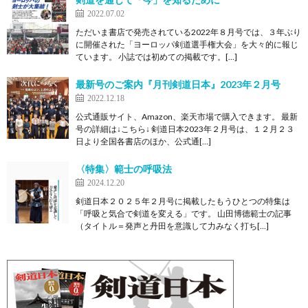
2022.07.02
ただいま書店で発売されている2022年８月号では、３年ぶり
に開催された「ヨーロッパ剣道選手権大会」を大々的に報じ
ています。 小誌では初めての掲載です。[…]
最新号のご案内『月刊剣道日本』2023年２月号
2022.12.18
公式通販サイト、Amazon、楽天市場で購入できます。 最新
号の詳細は↓こちら↓ 剣道日本2023年２月号は、１２月２３
日より全国各書店のほか、公式通[…]
〈特集〉範士の呼吸法
2024.12.20
剣道日本２０２５年２月号に掲載したもうひとつの特集は
「呼吸と気合で剣道を変える」です。 山田博德範士の記事
（タイトル＝発声と丹田を意識して力みなく打ち[…]