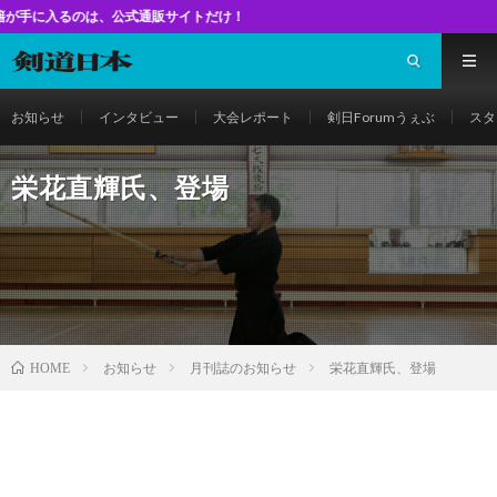
のは、公式通販サイトだけ！
お知らせ
インタビュー
大会レポート
剣日Forumうぇぶ
スタ
栄花直輝氏、登場
お知らせ
月刊誌のお知らせ
栄花直輝氏、登場
HOME