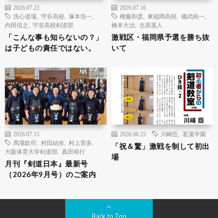
2026.07.22
2026.07.16
洗心道場
,
守谷高校
,
塚本浩一
,
権藤和彦
,
東福岡高校
,
儀武純一
,
内田信之
,
守谷高校剣道部
橋本大治
,
北原遥人
「こんな事も知らないの？」
激戦区・福岡県予選を勝ち抜
は子どもの責任ではない。
いて
2026.07.15
2026.06.25
川崎臣
,
茗溪学園
馬場欽司
,
村田結依
,
村上雷多
,
「祝＆驚」激戦を制して初出
大阪体育大学剣道部
,
真田裕行
場
月刊『剣道日本』最新号
（2026年9月号）のご案内
Back to Top