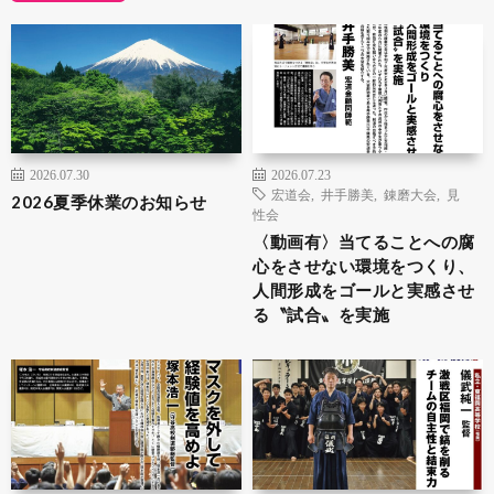
2026.07.30
2026.07.23
宏道会
,
井手勝美
,
錬磨大会
,
見
2026夏季休業のお知らせ
性会
〈動画有〉当てることへの腐
心をさせない環境をつくり、
人間形成をゴールと実感させ
る〝試合〟を実施