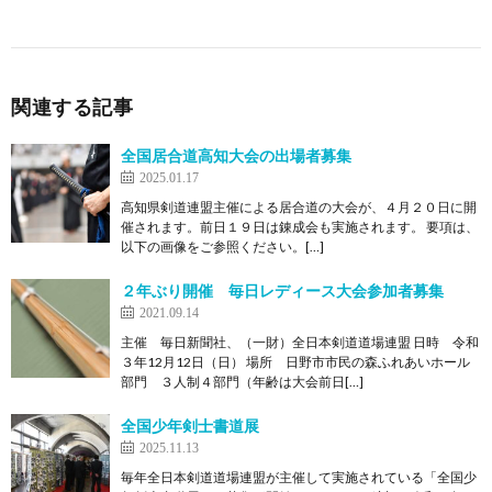
関連する記事
全国居合道高知大会の出場者募集
2025.01.17
高知県剣道連盟主催による居合道の大会が、４月２０日に開
催されます。前日１９日は錬成会も実施されます。 要項は、
以下の画像をご参照ください。[…]
２年ぶり開催 毎日レディース大会参加者募集
2021.09.14
主催 毎日新聞社、（一財）全日本剣道道場連盟 日時 令和
３年12月12日（日） 場所 日野市市民の森ふれあいホール
部門 ３人制４部門（年齢は大会前日[…]
全国少年剣士書道展
2025.11.13
毎年全日本剣道道場連盟が主催して実施されている「全国少