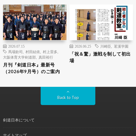
2026.07.15
2026.06.25
川崎臣
,
茗溪学園
馬場欽司
,
村田結依
,
村上雷多
,
「祝＆驚」激戦を制して初出
大阪体育大学剣道部
,
真田裕行
場
月刊『剣道日本』最新号
（2026年9月号）のご案内
Back to Top
剣道日本について
サイトマップ