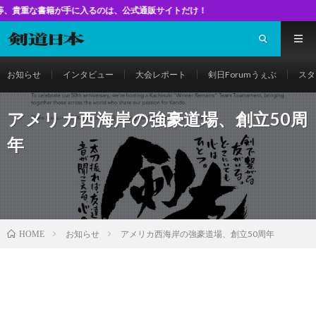
が手に入るのは、公式通販サイトだけ！
お知らせ
インタビュー
大会レポート
剣日Forumうぇぶ
スタ
アメリカ西海岸の強豪道場、創立50周
年
お知らせ
アメリカ西海岸の強豪道場、創立50周年
HOME