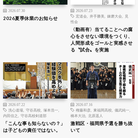
2026.07.30
2026.07.23
宏道会
,
井手勝美
,
錬磨大会
,
見
2026夏季休業のお知らせ
性会
〈動画有〉当てることへの腐
心をさせない環境をつくり、
人間形成をゴールと実感させ
る〝試合〟を実施
2026.07.22
2026.07.16
洗心道場
,
守谷高校
,
塚本浩一
,
権藤和彦
,
東福岡高校
,
儀武純一
,
内田信之
,
守谷高校剣道部
橋本大治
,
北原遥人
「こんな事も知らないの？」
激戦区・福岡県予選を勝ち抜
は子どもの責任ではない。
いて