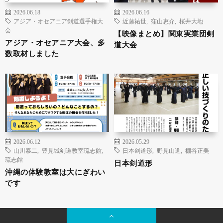
2026.06.18
2026.06.16
アジア・オセアニア剣道選手権大
近藤祐世
,
窪山恵介
,
桜井大地
会
【映像まとめ】関東実業団剣
アジア・オセアニア大会、多
道大会
数取材しました
2026.06.12
2026.05.29
山川泰二
,
豊見城剣道教室琉志館
,
日本剣道形
,
野見山進
,
棚谷正美
琉志館
日本剣道形
沖縄の体験教室は大にぎわい
です