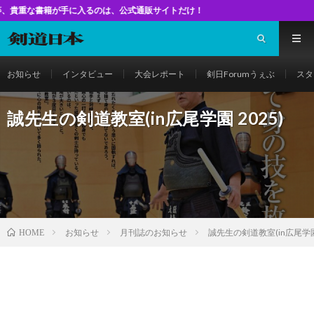
手に入るのは、公式通販サイトだけ！
お知らせ
インタビュー
大会レポート
剣日Forumうぇぶ
スタ
誠先生の剣道教室(in広尾学園 2025)
お知らせ
月刊誌のお知らせ
誠先生の剣道教室(in広尾学園 
HOME