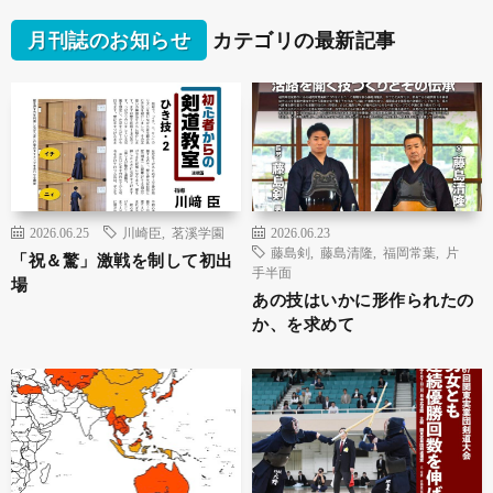
月刊誌のお知らせ
カテゴリの最新記事
2026.06.25
川崎臣
,
茗溪学園
2026.06.23
藤島剣
,
藤島清隆
,
福岡常葉
,
片
「祝＆驚」激戦を制して初出
手半面
場
あの技はいかに形作られたの
か、を求めて