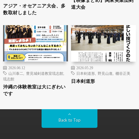
【映像まとめ】関東実業団剣
アジア・オセアニア大会、多
道大会
数取材しました
2026.06.12
2026.05.29
山川泰二
,
豊見城剣道教室琉志館
,
日本剣道形
,
野見山進
,
棚谷正美
琉志館
日本剣道形
沖縄の体験教室は大にぎわい
です
Back to Top