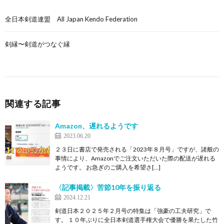
全日本剣道連盟 All Japan Kendo Federation
剣縁〜剣道がつなぐ縁
関連する記事
Amazon、遅れるようです
2023.06.20
２３日に書店で発売される「2023年８月号」ですが、諸般の
事情により、Amazonでご注文いただいた際の配送が遅れる
ようです。 お急ぎのご購入を希望さ[…]
〈記事掲載〉苦節10年を振り返る
2024.12.21
剣道日本２０２５年２月号の特集は「強豪の工夫研究」で
す。 １０年ぶりに全日本剣道選手権大会で優勝を果たした竹