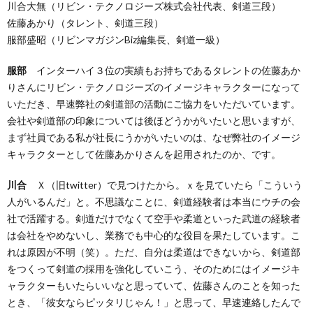
川合大無（リビン・テクノロジーズ株式会社代表、剣道三段）
佐藤あかり（タレント、剣道三段）
服部盛昭（リビンマガジンBiz編集長、剣道一級）
服部
インターハイ３位の実績もお持ちであるタレントの佐藤あか
りさんにリビン・テクノロジーズのイメージキャラクターになって
いただき、早速弊社の剣道部の活動にご協力をいただいています。
会社や剣道部の印象については後ほどうかがいたいと思いますが、
まず社員である私が社長にうかがいたいのは、なぜ弊社のイメージ
キャラクターとして佐藤あかりさんを起用されたのか、です。
川合
Ｘ（旧twitter）で見つけたから。ｘを見ていたら「こういう
人がいるんだ」と。不思議なことに、剣道経験者は本当にウチの会
社で活躍する。剣道だけでなくて空手や柔道といった武道の経験者
は会社をやめないし、業務でも中心的な役目を果たしています。こ
れは原因が不明（笑）。ただ、自分は柔道はできないから、剣道部
をつくって剣道の採用を強化していこう、そのためにはイメージキ
ャラクターもいたらいいなと思っていて、佐藤さんのことを知った
とき、「彼女ならピッタリじゃん！」と思って、早速連絡したんで