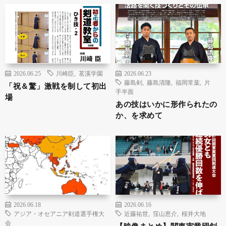
2026.06.25
川崎臣
,
茗溪学園
2026.06.23
藤島剣
,
藤島清隆
,
福岡常葉
,
片
「祝＆驚」激戦を制して初出
手半面
場
あの技はいかに形作られたの
か、を求めて
2026.06.18
2026.06.16
アジア・オセアニア剣道選手権大
近藤祐世
,
窪山恵介
,
桜井大地
会