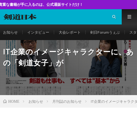
手に入るのは、公式通販サイトだけ！
お知らせ
インタビュー
大会レポート
剣日Forumうぇぶ
スタ
IT企業のイメージキャラクターに、あ
の「剣道女子」が
お知らせ
月刊誌のお知らせ
IT企業のイメージキャラク
HOME