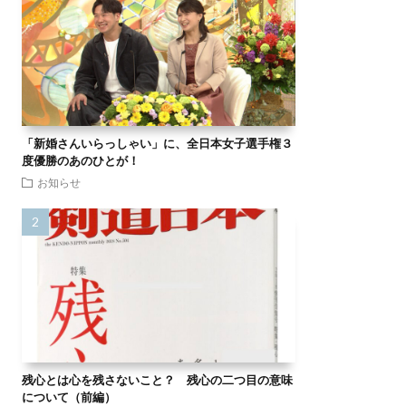
「新婚さんいらっしゃい」に、全日本女子選手権３
度優勝のあのひとが！
お知らせ
残心とは心を残さないこと？ 残心の二つ目の意味
について（前編）