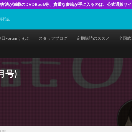
古法が満載のDVDBook等、貴重な書籍が手に入るのは、公式通販サ
専門誌
剣日Forumうぇぶ
スタッフブログ
定期購読のススメ
全国武
月号)
月号)