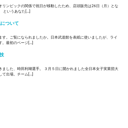
オリンピックの関係で祝日が移動したため、店頭販売は26日（月）とな
というあなた[…]
紙について
ます。ご覧になられましたか。 日本武道館を表紙に使いましたが、ライ
。最初のページ[…]
技
きました、時田利瑚選手。 ３月５日に開かれました全日本女子実業団大
て出場。チーム[…]