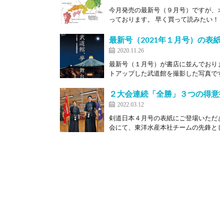
今月発売の最新号（９月号）ですが、
っております。 早く買って読みたい！ 
最新号（2021年１月号）の表
2020.11.26
最新号（１月号）が書店に並んでおり
トアップした武道館を撮影した写真です
２大会連続「全勝」３つの得意
2022.03.12
剣道日本４月号の表紙にご登場いただ
会にて、東洋水産本社チームの先鋒とし