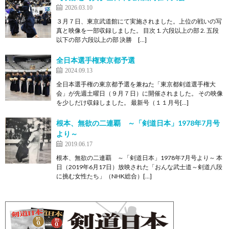
2026.03.10
３月７日、東京武道館にて実施されました。上位の戦いの写
真と映像を一部収録しました。 目次 1. 六段以上の部 2. 五段
以下の部 六段以上の部 決勝 […]
全日本選手権東京都予選
2024.09.13
全日本選手権の東京都予選を兼ねた「東京都剣道選手権大
会」が先週土曜日（９月７日）に開催されました。 その映像
を少しだけ収録しました。 最新号（１１月号[…]
根本、無欲の二連覇 ～「剣道日本」1978年7月号
より～
2019.06.17
根本、無欲の二連覇 ～「剣道日本」1978年7月号より～ 本
日（2019年6月17日）放映された「おんな武士道～剣道八段
に挑む女性たち」（NHK総合）[…]