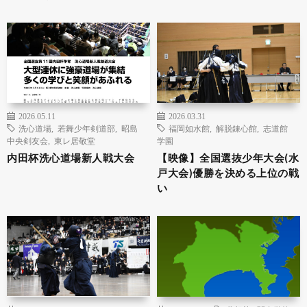
2026.05.11
2026.03.31
洗心道場
,
若舞少年剣道部
,
昭島
福岡如水館
,
解脱錬心館
,
志道館
中央剣友会
,
東レ居敬堂
学園
内田杯洗心道場新人戦大会
【映像】全国選抜少年大会(水
戸大会)優勝を決める上位の戦
い