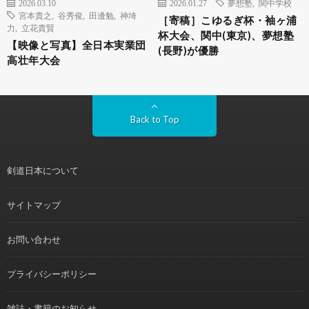
2026.03.10
2026.01.27
夢想塾
,
関中学校
宮本貴之
,
谷秀俊
,
田邊勉
,
神埼
［寄稿］こゆるぎ杯・袖ヶ浦
力
,
立花貴賢
杯大会、関中(東京)、夢想塾
【映像と写真】全日本実業団
(長野)が優勝
高壮年大会
Back to Top
剣道日本について
サイトマップ
お問い合わせ
プライバシーポリシー
雑誌・書籍のお知らせ