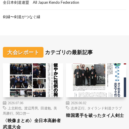
全日本剣道連盟 All Japan Kendo Federation
剣縁〜剣道がつなぐ縁
大会レポート
カテゴリの最新記事
2026.07.06
2026.06.02
上北靭也
,
渡辺秀男
,
田邊勉
,
美
志井正行
,
タイランド剣道クラブ
馬勝行
,
関口啓一
韓国選手を破ったタイ人剣士
〈映像まとめ〉全日本高齢者
武道大会