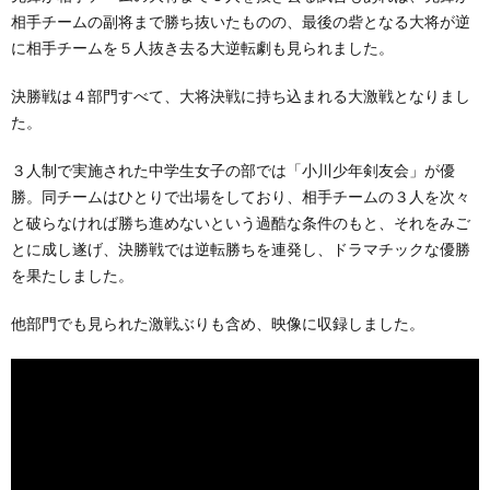
相手チームの副将まで勝ち抜いたものの、最後の砦となる大将が逆
に相手チームを５人抜き去る大逆転劇も見られました。
決勝戦は４部門すべて、大将決戦に持ち込まれる大激戦となりまし
た。
３人制で実施された中学生女子の部では「小川少年剣友会」が優
勝。同チームはひとりで出場をしており、相手チームの３人を次々
と破らなければ勝ち進めないという過酷な条件のもと、それをみご
とに成し遂げ、決勝戦では逆転勝ちを連発し、ドラマチックな優勝
を果たしました。
他部門でも見られた激戦ぶりも含め、映像に収録しました。