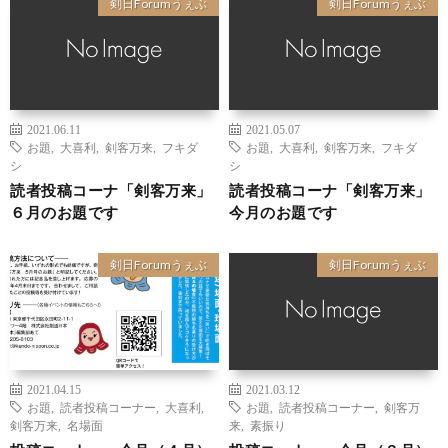
剣日Forumうぇぶ
剣日Forumうぇぶ
2021.06.11
2021.05.07
お題
,
大喜利
,
剣客万来
,
フキダ
お題
,
大喜利
,
剣客万来
,
フキダ
シ
シ
読者投稿コーナ「剣客万来」
読者投稿コーナ「剣客万来」
６月のお題です
今月のお題です
剣日Forumうぇぶ
剣日Forumうぇぶ
2021.04.15
2021.03.12
お題
,
読者投稿コーナー
,
大喜利
,
お題
,
読者投稿コーナー
,
剣客万
剣客万来
,
名場面
来
,
素振り