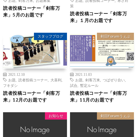
お題
,
剣客万来
,
お題募集
お題
,
読者投稿コーナー
,
寒さ対
策
読者投稿コーナー「剣客万
読者投稿コーナー「剣客万
来」5月のお題です
来」１月のお題です
スタッフブログ
剣日Forumうぇぶ
2021.12.10
2021.11.03
お題
,
読者投稿コーナー
,
大喜利
,
お題
,
剣客万来
,
つばぜり合い
,
フキダシ
試合
,
暫定ルール
読者投稿コーナー「剣客万
読者投稿コーナー「剣客万
来」12月のお題です
来」11月のお題です
お知らせ
剣日Forumうぇぶ