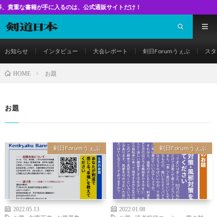
籍が手に入るのは、公式通販サイトだけ！
お知らせ
インタビュー
大会レポート
剣日Forumうぇぶ
スタ
お題
HOME
お題
剣日Forumうぇぶ
剣日Forumうぇぶ
2022.05.13
2022.01.08