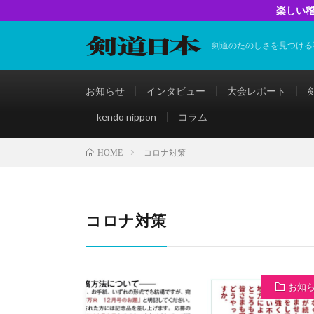
楽しい稽
剣道のたのしさを見つける
お知らせ
インタビュー
大会レポート
kendo nippon
コラム
コロナ対策
HOME
コロナ対策
お知