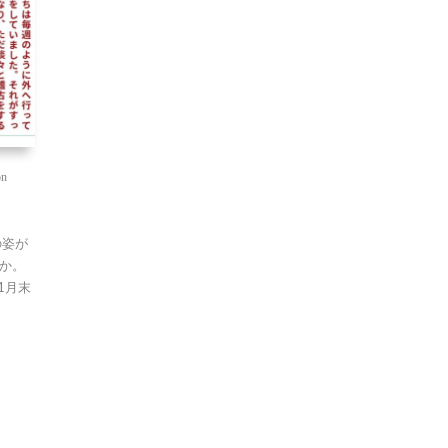
on
の姿が
か。
1月末