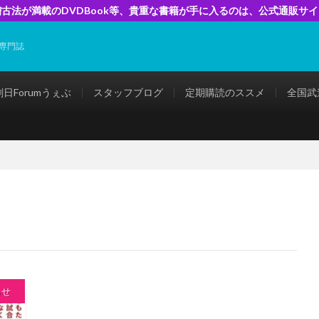
古法が満載のDVDBook等、貴重な書籍が手に入るのは、公式通販サ
専門誌
剣日Forumうぇぶ
スタッフブログ
定期購読のススメ
全国武
らせ