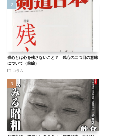
残心とは心を残さないこと？ 残心の二つ目の意味
について（前編）
コラム