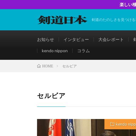
楽しい稽
剣道のたのしさを見つける
お知らせ
インタビュー
大会レポート
kendo nippon
コラム
セルビア
HOME
セルビア
kendo nip