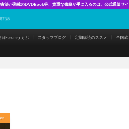
古法が満載のDVDBook等、貴重な書籍が手に入るのは、公式通販サ
専門誌
剣日Forumうぇぶ
スタッフブログ
定期購読のススメ
全国武
pon