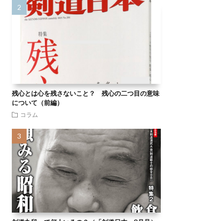
残心とは心を残さないこと？ 残心の二つ目の意味
について（前編）
コラム