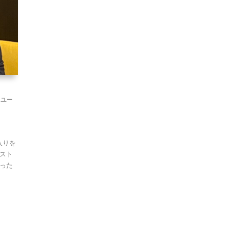
旧ユー
入りを
スト
った