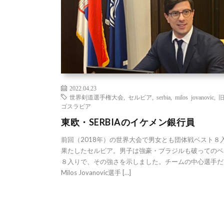
2022.04.23
世界剣道選手権大会
,
セルビア
,
serbia
,
milos jovanovic
,
ゴスラビア
東欧・SERBIAのイケメン銀行員
前回（2018年）の世界大会で男女とも団体戦ベスト８
果たしたセルビア。男子は強豪・ブラジルも破ってのベ
８入りで、その強さを示しました。チームの中心選手だ
Milos Jovanovic選手 […]