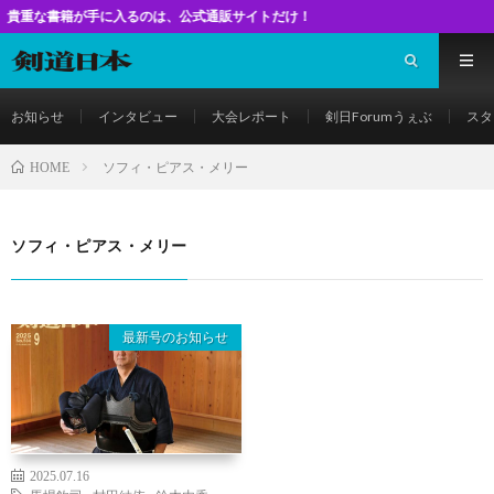
籍が手に入るのは、公式通販サイトだけ！
お知らせ
インタビュー
大会レポート
剣日Forumうぇぶ
スタ
ソフィ・ピアス・メリー
HOME
ソフィ・ピアス・メリー
最新号のお知らせ
2025.07.16