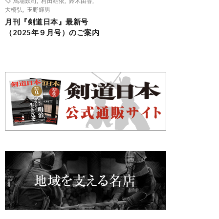
馬場欽司
,
村田結依
,
鈴木由香
,
大橋弘
,
玉野輝男
月刊『剣道日本』最新号
（2025年９月号）のご案内