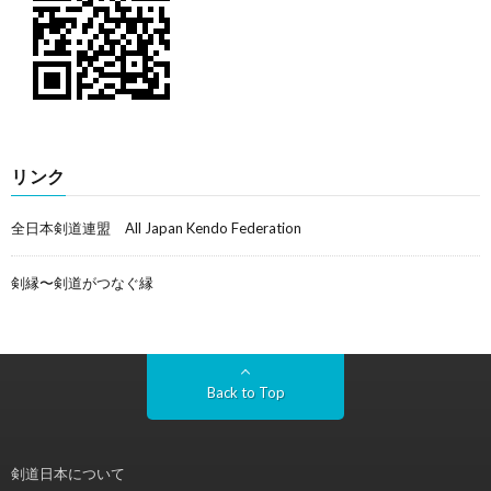
リンク
全日本剣道連盟 All Japan Kendo Federation
剣縁〜剣道がつなぐ縁
Back to Top
剣道日本について