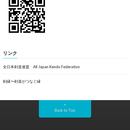
リンク
全日本剣道連盟 All Japan Kendo Federation
剣縁〜剣道がつなぐ縁
Back to Top