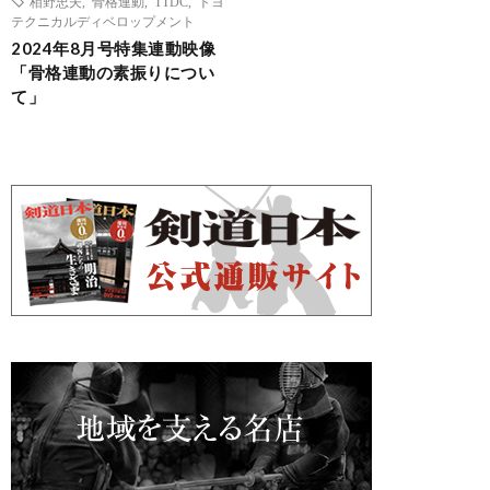
栢野忠夫
,
骨格連動
,
TTDC
,
トヨ
テクニカルディベロップメント
2024年8月号特集連動映像
「骨格連動の素振りについ
て」