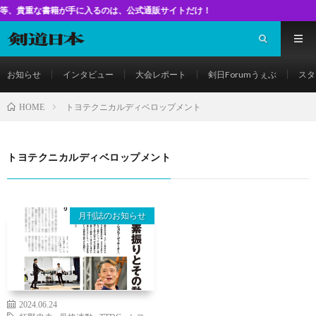
な書籍が手に入るのは、公式通販サイトだけ！
お知らせ
インタビュー
大会レポート
剣日Forumうぇぶ
スタ
トヨテクニカルディベロップメント
HOME
トヨテクニカルディベロップメント
月刊誌のお知らせ
2024.06.24