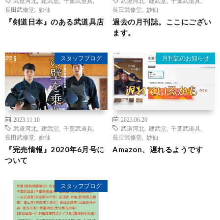
武道河北
,
建武堂
,
千葉武道具
,
武道河北
,
建武堂
,
千葉武道具
,
長田武修堂
,
妙仙
長田武修堂
,
妙仙
『剣道日本』のある武道具店
過去の月刊誌。ここにござい
ます。
スタッフブログ
月刊誌のお知らせ
2023.11.10
2023.06.20
武道河北
,
建武堂
,
千葉武道具
,
武道河北
,
建武堂
,
千葉武道具
,
長田武修堂
,
妙仙
長田武修堂
,
妙仙
『完売情報』2020年6月号に
Amazon、遅れるようです
ついて
スタッフブログ