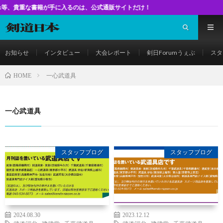
書籍が手に入るのは、公式通販サイトだけ！
お知らせ
インタビュー
大会レポート
剣日Forumうぇぶ
スタ
一心武道具
HOME
一心武道具
スタッフブログ
スタッフブログ
2024.08.30
2023.12.12