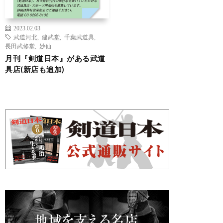
2023.02.03
武道河北
,
建武堂
,
千葉武道具
,
長田武修堂
,
妙仙
月刊『剣道日本』がある武道
具店(新店も追加)