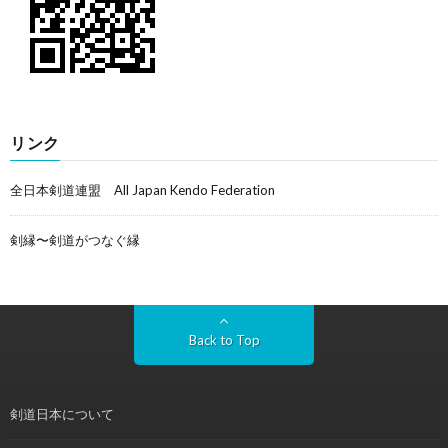
リンク
全日本剣道連盟 All Japan Kendo Federation
剣縁〜剣道がつなぐ縁
Back to Top
剣道日本について