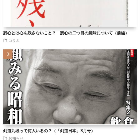
残心とは心を残さないこと？ 残心の二つ目の意味について（前編）
コラム
剣道九段って何人いるの？（「剣道日本」8月号）
お知らせ