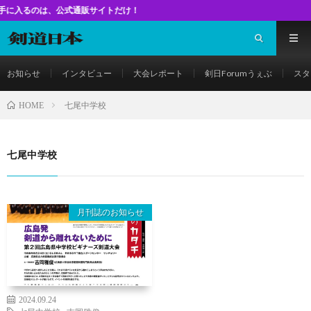
のは、公式通販サイトだけ！
お知らせ
インタビュー
大会レポート
剣日Forumうぇぶ
スタ
七尾中学校
HOME
七尾中学校
月刊誌のお知らせ
2024.09.24