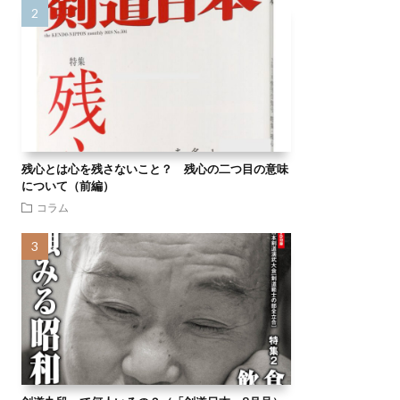
残心とは心を残さないこと？ 残心の二つ目の意味
について（前編）
コラム