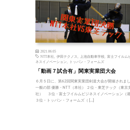
2021.06.05
NTT本社
,
伊田テクノス
,
上池自動車学校
,
富士フイルム
ネスイノベーション
,
トッパン・フォームズ
「動画７試合有」関東実業団大会
６月５日に、第62回関東実業団剣道大会が開催されま
一般の部 優勝・NTT（本社） ２位・東芝テック（東京
社） ３位・富士フイルムビジネスイノベーション
３位・トッパン・フォームズ（ […]