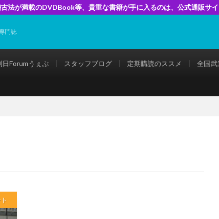
古法が満載のDVDBook等、貴重な書籍が手に入るのは、公式通販サ
専門誌
剣日Forumうぇぶ
スタッフブログ
定期購読のススメ
全国武
ート