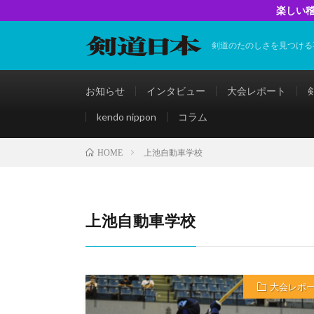
楽しい稽
剣道のたのしさを見つける
お知らせ
インタビュー
大会レポート
kendo nippon
コラム
上池自動車学校
HOME
上池自動車学校
大会レポ