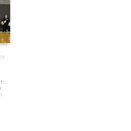
ビジ
した。
支
（港）