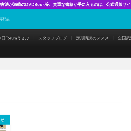
古法が満載のDVDBook等、貴重な書籍が手に入るのは、公式通販サ
専門誌
剣日Forumうぇぶ
スタッフブログ
定期購読のススメ
全国武
らせ