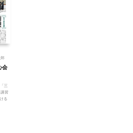
太郎
心会
す「三
る講習
ける