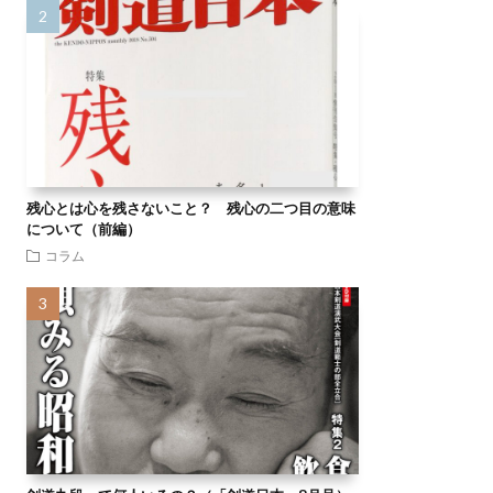
残心とは心を残さないこと？ 残心の二つ目の意味
について（前編）
コラム