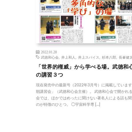
2022.01.28
武徳和心会
,
井上和人
,
井上スパイス
,
杉本八郎
,
長峯健
「世界的権威」から学べる場。武徳和
の講習３つ
現在発売中の最新号（2022年3月号）に掲載していま
朝講習会」（武徳和心会主催）。 武徳和心会で開かれ
会では、ほかではめったに聞けない著名人による話も聞
のが特徴のひとつ。 ◯宇宙科学専 […]