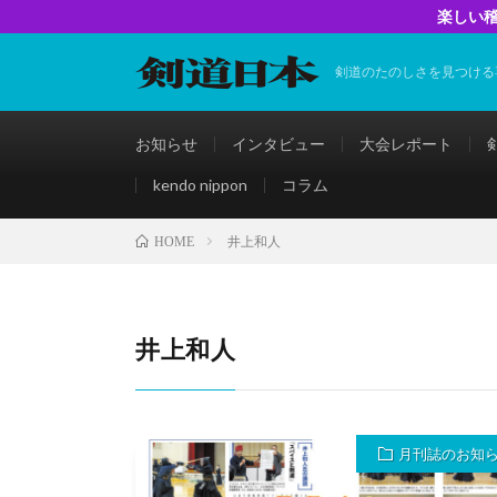
楽しい稽
剣道のたのしさを見つける
お知らせ
インタビュー
大会レポート
kendo nippon
コラム
井上和人
HOME
井上和人
月刊誌のお知