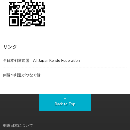
リンク
全日本剣道連盟 All Japan Kendo Federation
剣縁〜剣道がつなぐ縁
Back to Top
剣道日本について