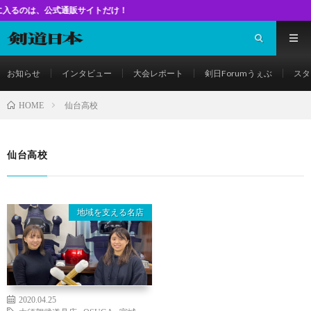
公式通販サイトだけ！
お知らせ
インタビュー
大会レポート
剣日Forumうぇぶ
スタ
仙台高校
HOME
仙台高校
地域を支える名店
2020.04.25