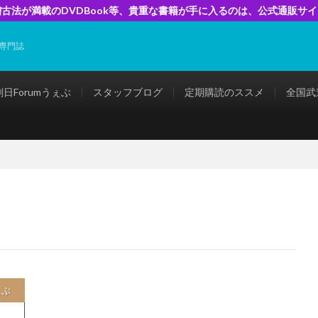
古法が満載のDVDBook等、貴重な書籍が手に入るのは、公式通販サ
専門誌
剣日Forumうぇぶ
スタッフブログ
定期購読のススメ
全国武
ぇぶ