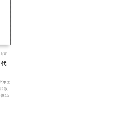
山東
（代
グホエ
和歌
体15