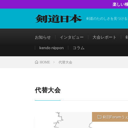
楽しい稽
剣道のたのしさを見つける
お知らせ
インタビュー
大会レポート
kendo nippon
コラム
代替大会
HOME
代替大会
剣日Forumう