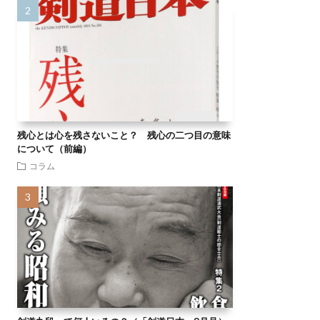
残心とは心を残さないこと？ 残心の二つ目の意味
について（前編）
コラム