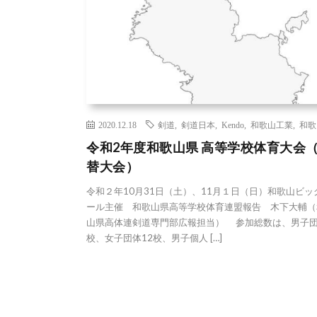
2020.12.18
剣道
,
剣道日本
,
Kendo
,
和歌山工業
,
和歌
令和2年度和歌山県 高等学校体育大会
替大会）
令和２年10月31日（土）、11月１日（日）和歌山ビッ
ール主催 和歌山県高等学校体育連盟報告 木下大輔（
山県高体連剣道専門部広報担当） 参加総数は、男子団
校、女子団体12校、男子個人 […]