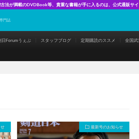
古法が満載のDVDBook等、貴重な書籍が手に入るのは、公式通販サ
専門誌
剣日Forumうぇぶ
スタッフブログ
定期購読のススメ
全国武
らせ
最新号のお知らせ