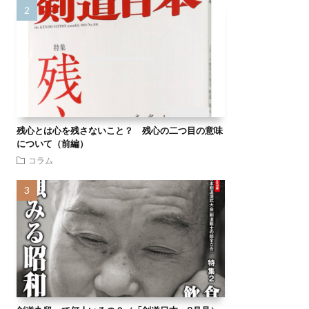
残心とは心を残さないこと？ 残心の二つ目の意味
について（前編）
コラム