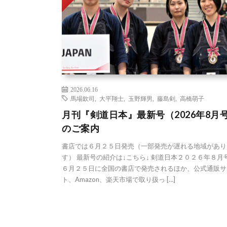
2026.06.16
馬場欽司
,
大平翔士
,
玉野輝男
,
藤島剣
,
高橋萌子
月刊『剣道日本』最新号（2026年8月
のご案内
書店では６月２５日発売（一部発売が遅れる地域があり
す） 最新号の紹介は↓こちら↓ 剣道日本２０２６年８月
６月２５日に全国の書店で発売されるほか、公式通販サ
ト、Amazon、楽天市場で取り扱っ […]