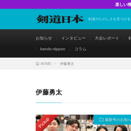
楽しい稽
剣道のたのしさを見つける
お知らせ
インタビュー
大会レポート
kendo nippon
コラム
伊藤勇太
HOME
伊藤勇太
Pickup
最新号のお知