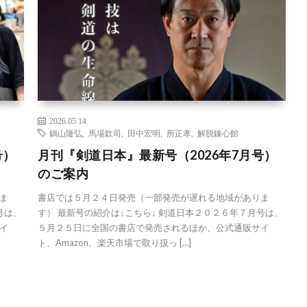
2026.05.14
鍋山隆弘
,
馬場欽司
,
田中宏明
,
所正孝
,
解脱錬心館
号）
月刊『剣道日本』最新号（2026年7月号）
のご案内
ま
書店では５月２４日発売（一部発売が遅れる地域がありま
号は、
す） 最新号の紹介は↓こちら↓ 剣道日本２０２６年７月号は、
イ
５月２５日に全国の書店で発売されるほか、公式通販サイ
ト、Amazon、楽天市場で取り扱っ […]