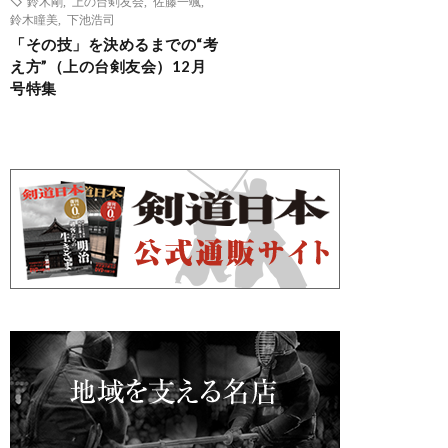
鈴木剛
,
上の台剣友会
,
佐藤一颯
,
鈴木瞳美
,
下池浩司
「その技」を決めるまでの“考
え方”（上の台剣友会）12月
号特集