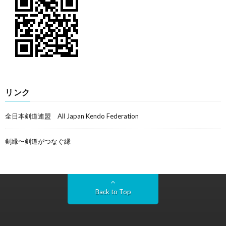
リンク
全日本剣道連盟 All Japan Kendo Federation
剣縁〜剣道がつなぐ縁
Back to Top