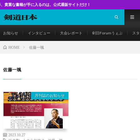
書籍が手に入るのは、公式通販サイトだけ！
お知らせ
インタビュー
大会レポート
剣日Forumうぇぶ
スタ
佐藤一颯
HOME
佐藤一颯
月刊誌のお知らせ
2023.10.27