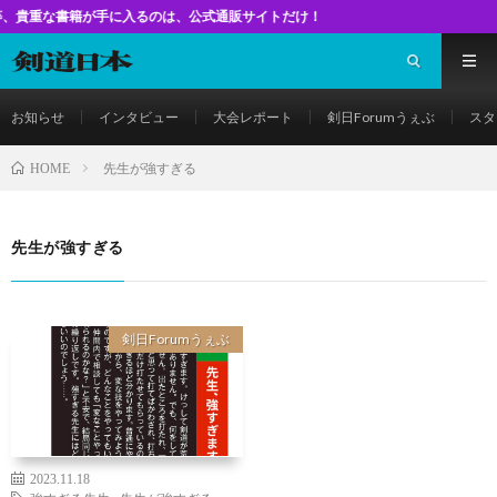
書籍が手に入るのは、公式通販サイトだけ！
お知らせ
インタビュー
大会レポート
剣日Forumうぇぶ
スタ
先生が強すぎる
HOME
先生が強すぎる
剣日Forumうぇぶ
2023.11.18