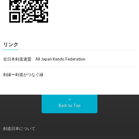
リンク
全日本剣道連盟 All Japan Kendo Federation
剣縁〜剣道がつなぐ縁
Back to Top
剣道日本について