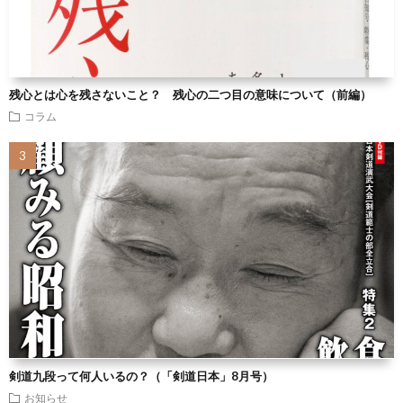
残心とは心を残さないこと？ 残心の二つ目の意味について（前編）
コラム
剣道九段って何人いるの？（「剣道日本」8月号）
お知らせ