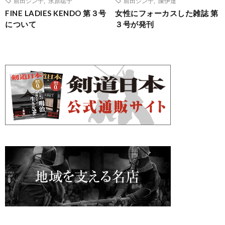
前田シン子
,
永原聡子
前田シン子
,
陳伊達
FINE LADIES KENDO 第３号
女性にフォーカスした雑誌 第
について
３号が発刊