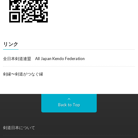
リンク
全日本剣道連盟 All Japan Kendo Federation
剣縁〜剣道がつなぐ縁
Back to Top
剣道日本について