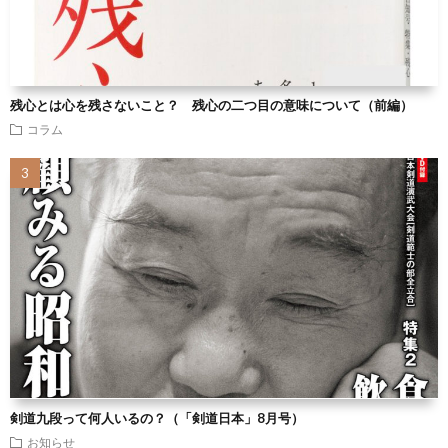
残心とは心を残さないこと？ 残心の二つ目の意味について（前編）
コラム
剣道九段って何人いるの？（「剣道日本」8月号）
お知らせ