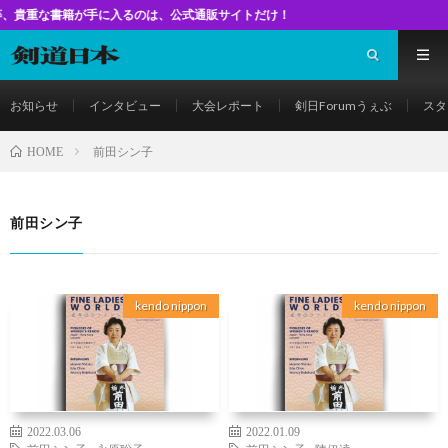
書籍が手に入るのは、公式通販サイトだけ！
お知らせ
インタビュー
大会レポート
剣日Forumうぇぶ
スタ
前田シン子
HOME
前田シン子
kendo nippon
kendo nippon
2022.03.06
2022.01.09