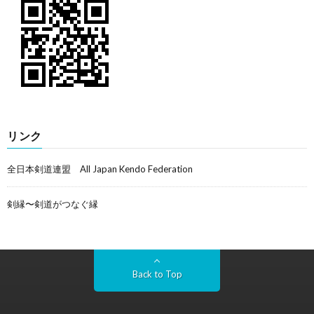
リンク
全日本剣道連盟 All Japan Kendo Federation
剣縁〜剣道がつなぐ縁
Back to Top