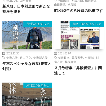
剣道八段
,
山本有樹
村山慶佑
,
剣道八段
,
山田博徳
,
山田博德
,
八段戦
新八段、日本剣道形で新たな
昭和62年の八段戦の記事です
視座を得る
月刊誌のお知らせ
書籍・DVDのお知らせ
2022.12.30
2021.02.07
剣道八段
,
佐山正之
,
剣道新八段
剣道日本
,
昇段審査
,
佐藤誠
,
剣
道八段
,
模擬審査
年末スペシャルな言葉(農業と
３月号特集「昇段審査」に関
剣道)
連して
月刊誌のお知らせ