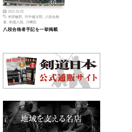
2021.02.02
米田敏郎
,
竹中健太郎
,
八段合格
者
,
剣道八段
,
川﨑臣
八段合格者手記を一挙掲載