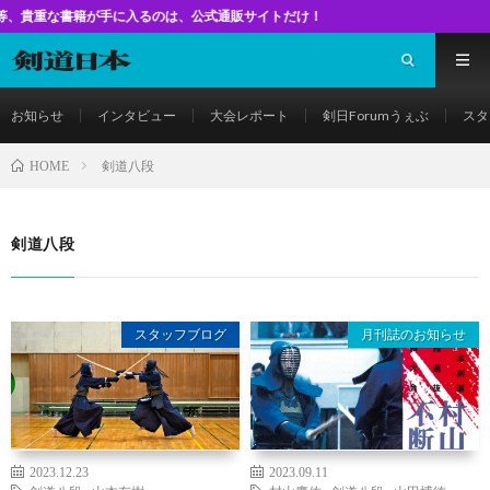
書籍が手に入るのは、公式通販サイトだけ！
お知らせ
インタビュー
大会レポート
剣日Forumうぇぶ
スタ
剣道八段
HOME
剣道八段
スタッフブログ
月刊誌のお知らせ
2023.12.23
2023.09.11