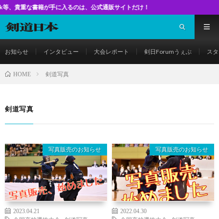
な書籍が手に入るのは、公式通販サイトだけ！
お知らせ
インタビュー
大会レポート
剣日Forumうぇぶ
スタ
剣道写真
HOME
剣道写真
写真販売のお知らせ
写真販売のお知らせ
2023.04.21
2022.04.30