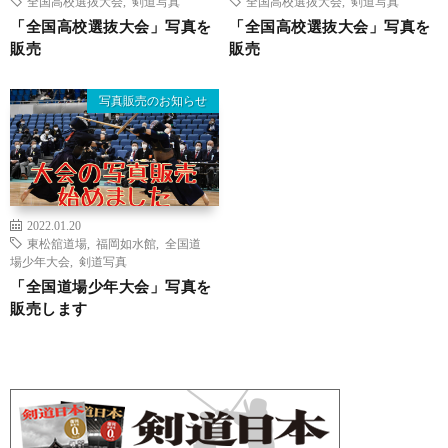
全国高校選抜大会
,
剣道写真
全国高校選抜大会
,
剣道写真
「全国高校選抜大会」写真を
「全国高校選抜大会」写真を
販売
販売
写真販売のお知らせ
2022.01.20
東松舘道場
,
福岡如水館
,
全国道
場少年大会
,
剣道写真
「全国道場少年大会」写真を
販売します