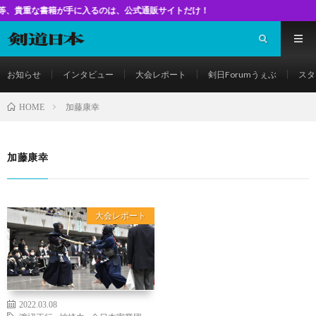
な書籍が手に入るのは、公式通販サイトだけ！
お知らせ
インタビュー
大会レポート
剣日Forumうぇぶ
スタ
加藤康幸
HOME
加藤康幸
大会レポート
2022.03.08