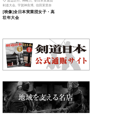
渡辺正行
,
神崎力
,
全日本実業団
剣道大会
,
宇賀神良博
,
信田茉里奈
[映像]全日本実業団女子・高
壮年大会