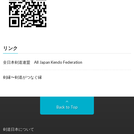
リンク
全日本剣道連盟 All Japan Kendo Federation
剣縁〜剣道がつなぐ縁
Back to Top
剣道日本について