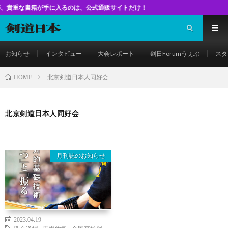
書籍が手に入るのは、公式通販サイトだけ！
お知らせ
インタビュー
大会レポート
剣日Forumうぇぶ
スタ
北京剣道日本人同好会
HOME
北京剣道日本人同好会
月刊誌のお知らせ
2023.04.19