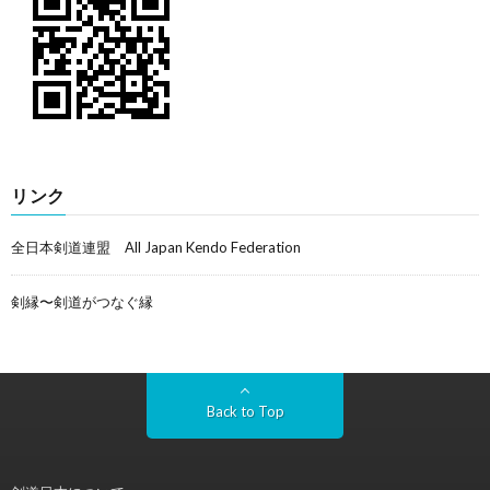
リンク
全日本剣道連盟 All Japan Kendo Federation
剣縁〜剣道がつなぐ縁
Back to Top