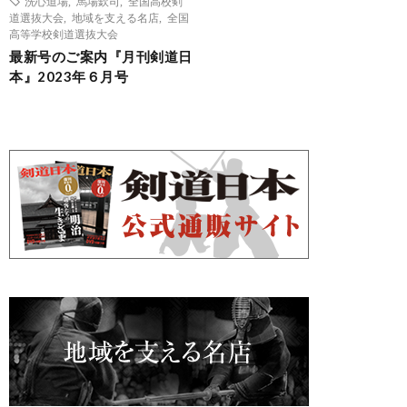
洗心道場
,
馬場欽司
,
全国高校剣
道選抜大会
,
地域を支える名店
,
全国
高等学校剣道選抜大会
最新号のご案内『月刊剣道日
本』2023年６月号