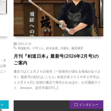
2025.12.16
馬場欽司
,
十坪ジム
,
鈴木由香
,
大橋弘
,
藤原康宏
月刊『剣道日本』最新号(2026年2月号)の
・大
ご案内
は身
ニン
書店では１２月２４日発売（一部発売が遅れる地域がありま
す） 最新号の紹介は↓こちら↓ 剣道日本２０２６年２月号は、
１２月２４日に全国の書店で発売されるほか、公式通販サイ
ト、Amazon、楽天市場(19 […]
らせ
インタビュー