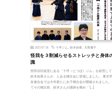
2025.07.18
十坪ジム
,
鈴木由香
,
大島優子
怪我を３割減らせるストレッチと身体
識
世田谷区経堂にある「十坪（とつぼ）ジム」を経営して
鈴木由香さんが、とある稽古会に登場しました。 東京
友連合会では今年新たに女子稽古会が開催されました。
てその稽古前、鈴木さんが講師を務め「 […]