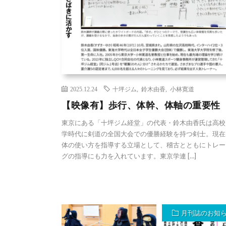
2025.12.24
十坪ジム
,
鈴木由香
,
小林寛道
【映像有】歩行、体幹、体軸の重要性
東京にある「十坪ジム経堂」の代表・鈴木由香氏は高校
学時代に剣道の全国大会での優勝経験を持つ剣士。現在
体の使い方を指導する立場として、稽古とともにトレー
グの指導にも力を入れています。東京学連 […]
月刊誌のお知