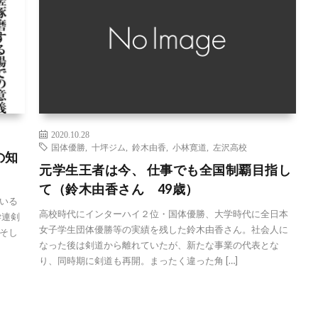
2020.10.28
国体優勝
,
十坪ジム
,
鈴木由香
,
小林寛道
,
左沢高校
の知
元学生王者は今、 仕事でも全国制覇目指し
て（鈴木由香さん 49歳）
いる
高校時代にインターハイ２位・国体優勝、大学時代に全日本
学連剣
女子学生団体優勝等の実績を残した鈴木由香さん。社会人に
そし
なった後は剣道から離れていたが、新たな事業の代表とな
り、同時期に剣道も再開。まったく違った角 […]