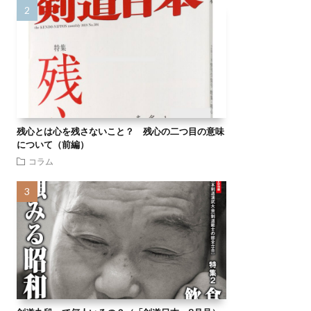
残心とは心を残さないこと？ 残心の二つ目の意味
について（前編）
コラム