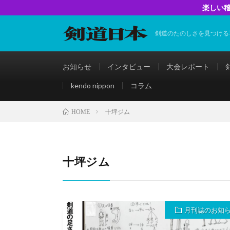
楽しい稽
剣道のたのしさを見つける
お知らせ
インタビュー
大会レポート
kendo nippon
コラム
十坪ジム
HOME
十坪ジム
月刊誌のお知