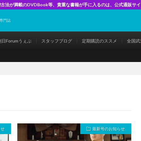
古法が満載のDVDBook等、貴重な書籍が手に入るのは、公式通販サ
専門誌
剣日Forumうぇぶ
スタッフブログ
定期購読のススメ
全国武
らせ
最新号のお知らせ