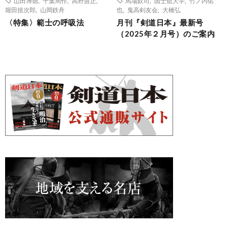
山田博徳
,
千葉周作
,
高野苗正
,
馬場欽司
,
国士舘大学
,
竹ノ内佑
堀田捨次郎
,
山岡鉄舟
也
,
鬼高剣友会
,
大橋弘
〈特集〉範士の呼吸法
月刊『剣道日本』最新号
（2025年２月号）のご案内