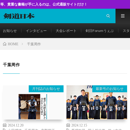
書籍が手に入るのは、公式通販サイトだけ！
お知らせ
インタビュー
大会レポート
剣日Forumうぇぶ
スタ
千葉周作
HOME
千葉周作
月刊誌のお知らせ
最新号のお知らせ
2024.12.20
2024.12.15