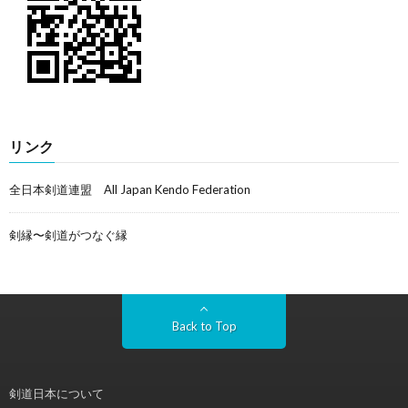
リンク
全日本剣道連盟 All Japan Kendo Federation
剣縁〜剣道がつなぐ縁
Back to Top
剣道日本について