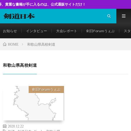
な書籍が手に入るのは、公式通販サイトだけ！
お知らせ
インタビュー
大会レポート
剣日Forumうぇぶ
スタ
和歌山県高校剣道
HOME
和歌山県高校剣道
剣日Forumうぇぶ
2020.12.22