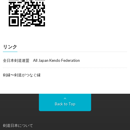
リンク
全日本剣道連盟 All Japan Kendo Federation
剣縁〜剣道がつなぐ縁
Back to Top
剣道日本について