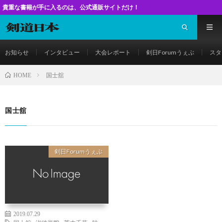
籍が手に入るのは、公式通販サイトだけ！
お知らせ
インタビュー
大会レポート
剣日Forumうぇぶ
スタ
国士舘
HOME
国士舘
剣日Forumうぇぶ
2019.07.29