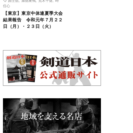
国士舘
,
淑徳巣鴨
,
荒木千葵
,
時
任心
【東京】東京中体連夏季大会
結果報告 令和元年７月２２
日（月）・２３日（火）