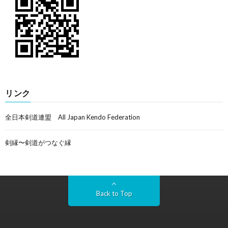
リンク
全日本剣道連盟 All Japan Kendo Federation
剣縁〜剣道がつなぐ縁
Back to Top