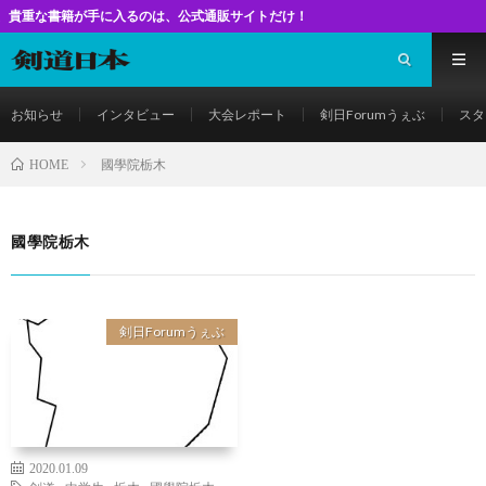
籍が手に入るのは、公式通販サイトだけ！
お知らせ
インタビュー
大会レポート
剣日Forumうぇぶ
スタ
國學院栃木
HOME
國學院栃木
剣日Forumうぇぶ
2020.01.09