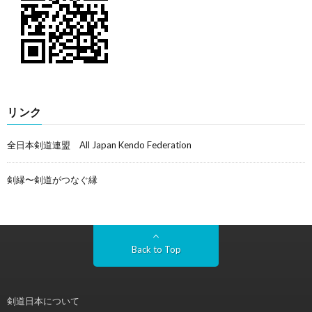
リンク
全日本剣道連盟 All Japan Kendo Federation
剣縁〜剣道がつなぐ縁
Back to Top
剣道日本について