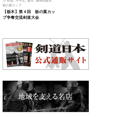
剣道
,
中学生
,
栃木
,
國學院栃木
,
栃の葉カップ
【栃木】第４回 栃の葉カッ
プ争奪交流剣道大会