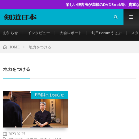
楽しい稽古法が満載のDVDBook等、貴重な書籍が手
お知らせ
インタビュー
大会レポート
剣日Forumうぇぶ
スタ
地力をつける
HOME
地力をつける
月刊誌のお知らせ
2023.02.25