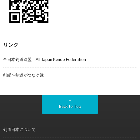
リンク
全日本剣道連盟 All Japan Kendo Federation
剣縁〜剣道がつなぐ縁
Back to Top
剣道日本について