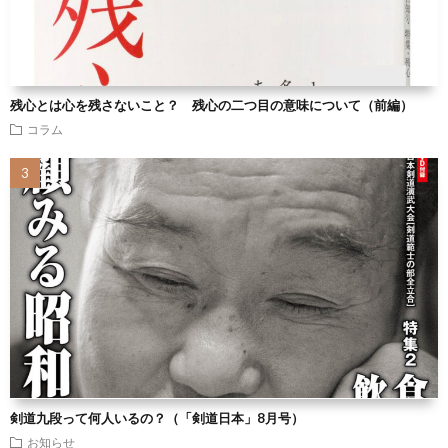
残心とは心を残さないこと？ 残心の二つ目の意味について（前編）
コラム
剣道九段って何人いるの？（「剣道日本」8月号）
お知らせ