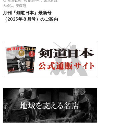
馬場欽司
,
佐藤あかり
,
栄花直輝
,
大橋弘
,
安藤翔
月刊『剣道日本』最新号
（2025年８月号）のご案内