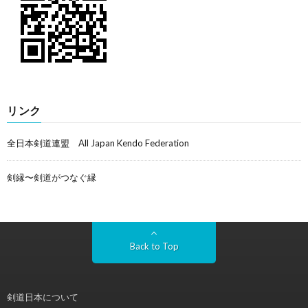
リンク
全日本剣道連盟 All Japan Kendo Federation
剣縁〜剣道がつなぐ縁
Back to Top
剣道日本について