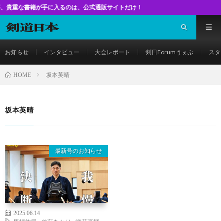
書籍が手に入るのは、公式通販サイトだけ！
お知らせ
インタビュー
大会レポート
剣日Forumうぇぶ
スタ
坂本英晴
HOME
坂本英晴
最新号のお知らせ
2025.06.14